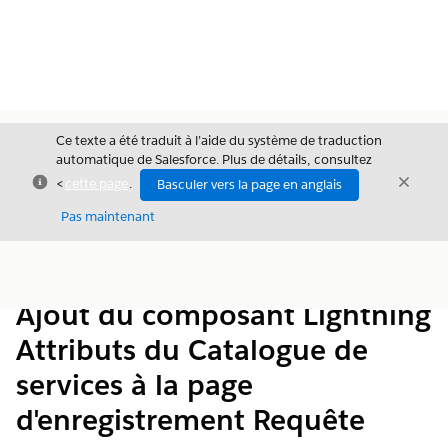
Ce texte a été traduit à l’aide du système de traduction
automatique de Salesforce. Plus de détails, consultez
Fermer
Ferme
<
cette page
.
Basculer vers la page en anglais
Fermer
Pas maintenant
Table des
Afficher la table des matières
matières
Ajout du composant Lightning
Attributs du Catalogue de
services à la page
d'enregistrement Requête