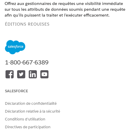
Offrez aux gestionnaires de requêtes une visibilité immédiate
sur tous les attributs de données soumis pendant une requête
afin qu'ils puissent la traiter et l'exécuter efficacement.
ÉDITIONS REQUISES
Disponible avec : Lightning Experience
Disponible avec : Éditions
Enterprise
,
Unlimited
et
Developer
avec Financial Services Cloud et Catalogue
unifié.
1-800-667-6389
AUTORISATIONS UTILISATEUR REQUISES
Pour ajouter le composant à
Personnaliser l'application
la page :
SALESFORCE
Dans la Configuration, cliquez sur
Gestionnaire d'objet
.
Déclaration de confidentialité
Dans la case Recherche rapide, saisissez
, puis
Requête
Déclaration relative à la sécurité
sélectionnez
Requête
.
Cliquez sur
Pages d'enregistrement
Lightning, puis
Conditions d’utilisation
sélectionnez
Page d'enregistrement
Appel.
Directives de participation