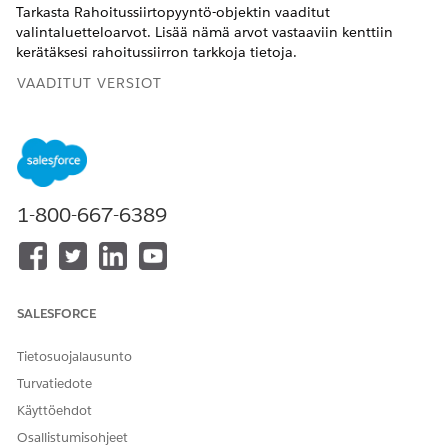
Tarkasta Rahoitussiirtopyyntö-objektin vaaditut
valintaluetteloarvot. Lisää nämä arvot vastaaviin kenttiin
kerätäksesi rahoitussiirron tarkkoja tietoja.
VAADITUT VERSIOT
Käytettävissä: Lightning Experiencessa
Käytettävissä:
Enterprise
Edition-,
Unlimited
Edition- ja
Developer
Edition -versioissa Financial Services Cloudilla ja
yhtenäistetyllä katalogilla.
1-800-667-6389
Käytä näitä valintaluetteloarvoja määrittääksesi
Rahoitussiirtopyyntö-objektin Tila-, Siirtotyyppi-, Yleisyys- ja
Toistuva maksuvaihtoehto -kentät.
SALESFORCE
KENTTÄ
VALINTALUETTELOARVO
Tietosuojalausunto
Tila
Luonnos
Turvatiedote
Valmis
Käyttöehdot
Epäonnistui
Osallistumisohjeet