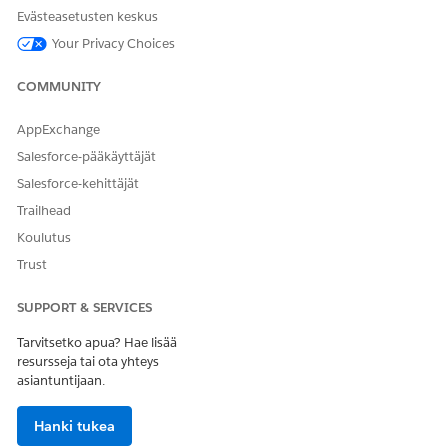
Evästeasetusten keskus
Siirron tyyppi
Kertaluonteinen
Your Privacy Choices
Toistuva
COMMUNITY
Sisäinen sisäiseen kertaluoton
maksuun
AppExchange
Sisäinen sisäiseen
Salesforce-pääkäyttäjät
kertakäyttöiseen tilin siirtoon
Salesforce-kehittäjät
Sisäinen/sisäinen
Trailhead
kertaluottokorttimaksu
Koulutus
Sisäinen/ulkoinen kertaluoton
maksu
Trust
Sisäinen ulkoinen
SUPPORT & SERVICES
kertakäyttöinen tilien siirto
Tarvitsetko apua? Hae lisää
Sisäinen/ulkoinen
resursseja tai ota yhteys
kertakäyttöinen
asiantuntijaan.
luottokorttimaksu
Ulkoinen/sisäinen kertaluoton
Hanki tukea
maksu