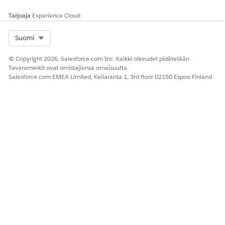
Ulkoinen sisäiseen
Tarjoaja
Experience Cloud
kertakäyttöiseen tilin siirtoon
Select Org
Ulkoinen/sisäinen
Suomi
kertaluottokorttimaksu
© Copyright 2026, Salesforce.com Inc. Kaikki oikeudet pidätetään.
Sisäinen sisäiseen toistuvaan
Tavaramerkit ovat omistajiensa omaisuutta.
keston perustuvaan oman tilin
Salesforce.com EMEA Limited, Keilaranta 1, 3rd floor 02150 Espoo Finland
siirtoon
Sisäinen sisäiseen toistuvaan
erään perustuvaan oman tilin
siirtoon
Sisäinen tai sisäinen toistuva
keston lainan maksu
Sisäinen tai sisäinen toistuva
erään perustuva lainan maksu
Sisäinen tai sisäinen toistuva
luottokorttimaksu keston
perusteella
Sisäinen tai sisäinen toistuva