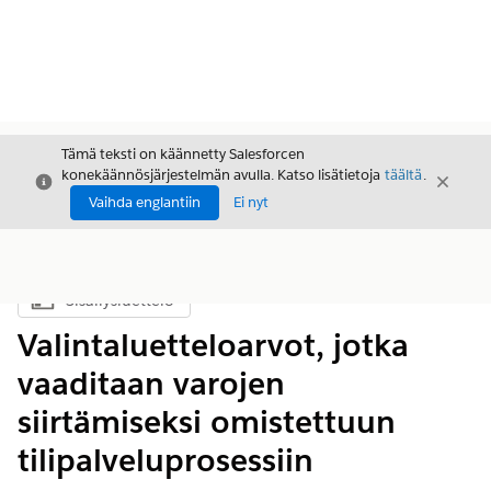
Tämä teksti on käännetty Salesforcen
konekäännösjärjestelmän avulla. Katso lisätietoja
täältä
.
Sulje
Sulje
Sulje
Vaihda englantiin
Ei nyt
Sisällysluettelo
Näytä sisällysluettelo
Valintaluetteloarvot, jotka
vaaditaan varojen
siirtämiseksi omistettuun
tilipalveluprosessiin