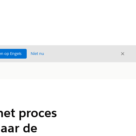
Sluite
n op Engels
Niet nu
Sluiten
het proces
naar de