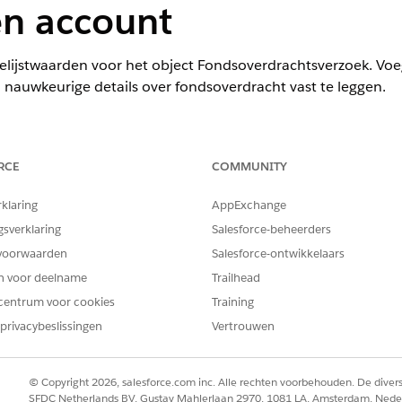
en account
zelijstwaarden voor het object Fondsoverdrachtsverzoek. Vo
auwkeurige details over fondsoverdracht vast te leggen.
ience
RCE
COMMUNITY
mited
en
Developer
Edition met Financial Services Cloud en Gecom
rklaring
AppExchange
gsverklaring
Salesforce-beheerders
en om de velden Status, Overdrachtstype, Frequentie en Ter
 Fondsoverdrachtsverzoek.
voorwaarden
Salesforce-ontwikkelaars
en voor deelname
Trailhead
KEUZELIJSTWAARDE
centrum voor cookies
Training
Concept
privacybeslissingen
Vertrouwen
Voltooid
© Copyright 2026, salesforce.com inc. Alle rechten voorbehouden. De dive
Mislukt
SFDC Netherlands BV, Gustav Mahlerlaan 2970, 1081 LA, Amsterdam, Nede