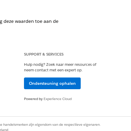
eg deze waarden toe aan de
SUPPORT & SERVICES
bineerde catalogus.
Hulp nodig? Zoek naar meer resources of
neem contact met een expert op.
ugkerende betalingsoptie te
Ondersteuning ophalen
Powered by
Experience Cloud
rse handelsmerken zijn eigendom van de respectieve eigenaren.
rland