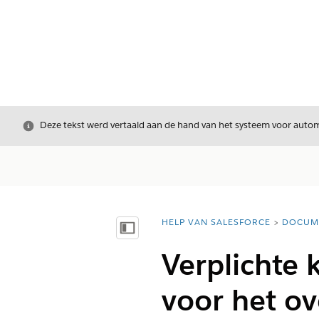
Sluiten
Deze tekst werd vertaald aan de hand van het systeem voor automa
HELP VAN SALESFORCE
DOCUM
U bent hier:
Inhoudsopgave weergeven
Verplichte 
voor het o