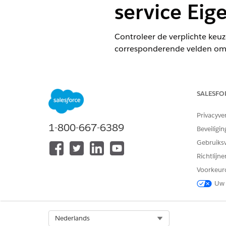
service Eig
Controleer de verplichte keu
corresponderende velden om n
VEREISTE EDITIONS
Beschikbaar in: Lightning Exper
SALESFO
Beschikbaar in:
Enterprise
,
Unli
Privacyve
1-800-667-6389
Beveiligin
Gebruik deze keuzelijstwaard
configureren voor het object
Gebruiks
Richtlijn
VELD
Voorkeur
Status
Uw 
Select Org
Nederlands