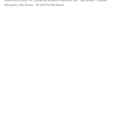
Salesforce Brasil, Av. Jornalista Roberto Marinho, 85 - 14º andar - Cidade
Ajuda do Salesforce: Gerenciar atribuições de conjuntos
Monções, São Paulo - SP, 04575-000 Brasil
de permissões
ESTE ARTIGO RESOLVEU SEU PROBLEMA?
Diga-nos para podermos melhorar!
Sim
Não