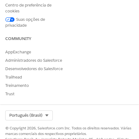
contexto
unificado e
Centro de preferência de
fornecer acesso a
cookies
designers e
representantes de
Suas opções de
serviço.
privacidade
Designer
Agente do
Fornece aos
COMMUNITY
catálogo
usuários acesso
unificado
para usar e
Tempo de
gerenciar itens do
AppExchange
execução do
catálogo e
Administradores do Salesforce
Serviço de
processos de
contexto
serviço.
Desenvolvedores do Salesforce
Visualizador
Trailhead
do
Gerenciament
Treinamento
o de catálogo
Trust
de produtos
Usuário de
descoberta de
produtos
Select Org
Português (Brasil)
© Copyright 2026, Salesforce.com Inc. Todos os direitos reservados. Várias
CONSULTE TAMBÉM:
marcas comerciais dos respectivos proprietários.