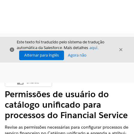
Este texto foi traduzido pelo sistema de tradução
automática da Salesforce. Mais detalhes
aqui
.
Fechar
Fecha
Fechar
Alternar para inglês
Agora não
Índice
Mostrar índice
Permissões de usuário do
catálogo unificado para
processos do Financial Service
Revise as permissões necessárias para configurar processos de
serviço financeiro no Catálogo unificado e aprenda a atribuí-