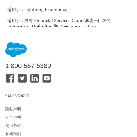
适用于：Lightning Experience
适用于：具有 Financial Services Cloud 和统一目录的
Enterprise
、
Unlimited
和
Developer
Edition。
要访问统一目录功能，用户需要统一目录加载项许可证和与其角色
对应的权限集。此表概述了每个角色所需的特定权限集。
角色
权限集
使用
1-800-667-6389
管理员
统一目录管理员
为用户提供管理统
上下文服务管理
一目录应用程序的
员
访问权限，并为设
计者和服务代表提
供访问权限。
SALESFORCE
设计器
统一目录客服人
为用户提供使用和
员
管理目录项目和服
隐私声明
上下文服务运行
务流程的访问权
安全声明
时
限。
产品目录管理查
使用条款
看器
参与准则