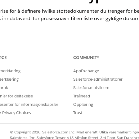
ise for å definere hvilke støttedokumenter du trenger for 
k inndataverdi for prosessnavn til en liste over gyldige doku
nce
RCE
COMMUNITY
ted
og
Developer
Edition med Financial Services Cloud og Unified C
rnerklæring
AppExchange
NØDVENDIGE BRUKERTILLATELSER
serklæring
Salesforce-administratorer
 bruk
Salesforce-utviklere
trise:
Tilpasse program
njer for deltakelse
Trailhead
ver at kunder laster opp bestemte støttedokumenter. I stedet 
esenter for informasjonskapsler
Opplæring
ter du en beslutningsmatrise med navnet GetAllRequiredDocu
r Privacy Choices
Trust
 å bruke prosessnavnet til å hente den kommadelte listen 
 bestemt Integrasjonsprosedyre-element til å hente disse kra
© Copyright 2026, Salesforce.com Inc. Med enerett. Ulike varemerker tilhøre
en ProcessName-nøkkelverdi direkte som inndata til beslutni
Salesforce, Inc. Salesforce Tower, 415 Mission Street, 3rd Floor, San Francis