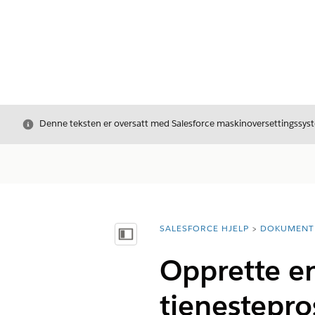
Avslutt
Denne teksten er oversatt med Salesforce maskinoversettingssyste
SALESFORCE HJELP
DOKUMENT
Du er her:
Vis innholdsfortegnelse
Opprette en
tjenestepr