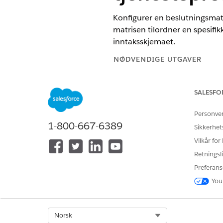
Konfigurer en beslutningsmatr
matrisen tilordner en spesifik
inntaksskjemaet.
NØDVENDIGE UTGAVER
Tilgjengelig i Lightning Experie
SALESFO
Tilgjengelig i
Enterprise
,
Unlimi
Personve
1-800-667-6389
Sikkerhet
Vilkår for
For å opprette en beslutningsma
Retningsli
Enkelte tjenesteprosesser kre
Preferans
direkte i Omniscript, oppret
You
spør den denne matrisen ved
Inntaksomniskriptet bruker et
Select Org
Norsk
av dette elementet overfører 