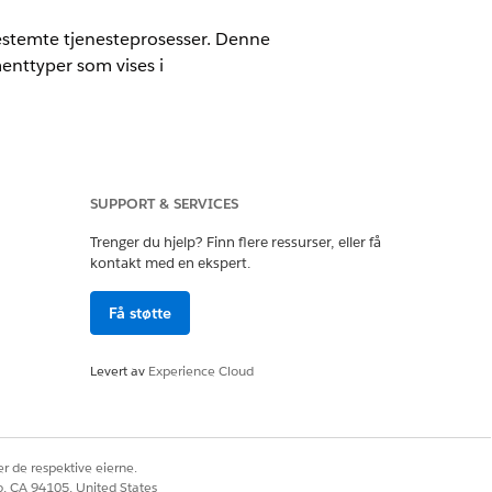
bestemte tjenesteprosesser. Denne
menttyper som vises i
SUPPORT & SERVICES
atalog.
Trenger du hjelp? Finn flere ressurser, eller få
kontakt med en ekspert.
Få støtte
for å legge til disse kravene
Levert av
Experience Cloud
mentTypes. Når prosessen kjører,
med dokumenttyper.
vene. Ytterligere belastning-delen
r de respektive eierne.
ngsmatrisen. For å laste inn den
co, CA 94105, United States