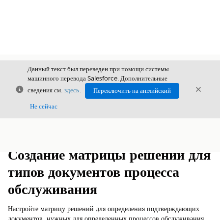
Данный текст был переведен при помощи системы
машинного перевода Salesforce. Дополнительные
Закрыть
Закры
сведения см.
здесь
.
Переключить на английский
Закрыт
Не сейчас
Содержание
Показать содержание
Создание матрицы решений для
типов документов процесса
обслуживания
Настройте матрицу решений для определения подтверждающих
документов, нужных для определенных процессов обслуживания.