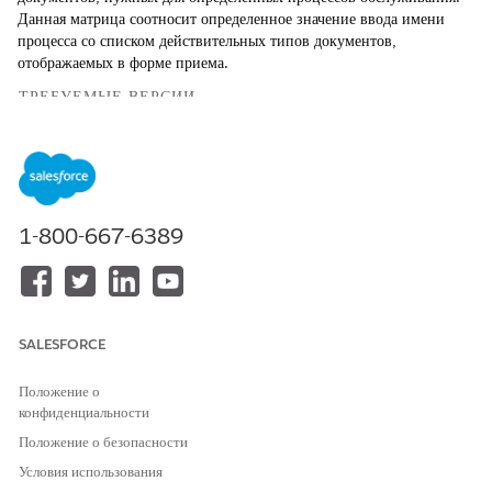
Данная матрица соотносит определенное значение ввода имени
процесса со списком действительных типов документов,
отображаемых в форме приема.
ТРЕБУЕМЫЕ ВЕРСИИ
Доступно в версиях: Lightning Experience
Доступно в версиях: Версии
Enterprise
Edition,
Unlimited
Edition и
Developer
Edition с Financial Services Cloud и
Unified Catalog.
1-800-667-6389
ТРЕБУЕМЫЕ ПОЛНОМОЧИЯ ПОЛЬЗОВАТЕЛЯ
Для создания матрицы
Настройка приложения
решений:
SALESFORCE
Определенные процессы обслуживания требуют, чтобы клиенты
Положение о
загружали определенные подтверждающие документы. Вместо
конфиденциальности
добавления этих требований напрямую в Omniscript создайте
Положение о безопасности
матрицу решений под именем GetAllRequiredDocumentTypes.
При выполнении процесса он запрашивает эту матрицу, используя
Условия использования