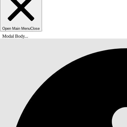
Open Main Menu
Close
Modal Body...
Vous êtes ici :
Aide de Salesforce
Documents
Financial Services Cloud Admin Guide