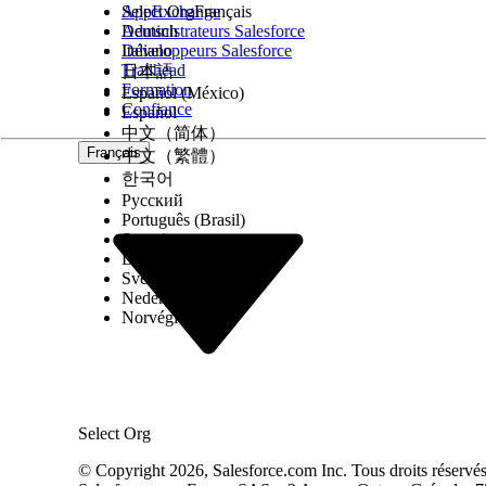
AppExchange
Select Org
Français
Administrateurs Salesforce
Deutsch
Développeurs Salesforce
Italiano
Trailhead
日本語
Formation
Español (México)
Confiance
Español
中文（简体）
Français
中文（繁體）
한국어
Русский
Português (Brasil)
Suomi
Dansk
Svenska
Nederlands
Norvégien
Select Org
© Copyright 2026, Salesforce.com Inc. Tous droits réservés. 