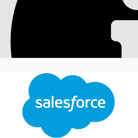
Automatisation des 
catalogue unifié
Utilisez le catalogue unifié pour configurer et gére
processus en les définissant en tant que produits s
à un emplacement unique. Déployez rapidement des
également ajouter ou modifier visuellement des at
personnalisé.
Éditions requises
Disponible avec : Lightning Experience
Disponible avec : Éditions
Enterprise
,
Unlimited
e
Processus de service financier dans le catalogue u
Utilisez le catalogue unifié pour configurer et gér
définissant en tant que produits dans votre instan
Prérequis à la configuration des processus de serv