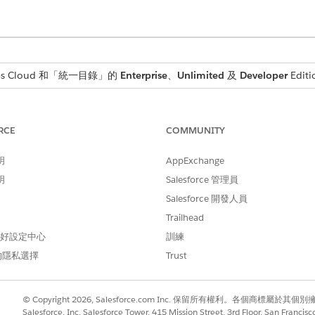
ices Cloud 和「統一目錄」的
Enterprise
、
Unlimited
及
Developer
Edit
,以改善要求管理效率和資料擷取確度。引導式、預先建立的 Omn
此指引可將錯誤降到最低。預先建置的流程協調流程會自動化記
RCE
COMMUNITY
需要自訂程式碼。
明
AppExchange
 Studio 整合型目錄來設定財務服務流程?
明
Salesforce 管理員
Salesforce 開發人員
Studio 與「統一目錄」以瞭解主要差異與優點。
Trailhead
SERVICE PROCESS STUDIO
統一目錄
 偏好設定中心
訓練
的隱私選擇
Trust
不可用。Service Process Studio
適用。主控所有預先建立的財
不包含預先建立的財務服務流程範
務流程範本。
本。
© Copyright 2026, Salesforce.com Inc. 保留所有權利。各個商標屬於其個
專業程式碼。使用 Apex 類別建立
Salesforce, Inc. Salesforce Tower, 415 Mission Street, 3rd Floor, San Francis
低程式碼。使用「資料對應器