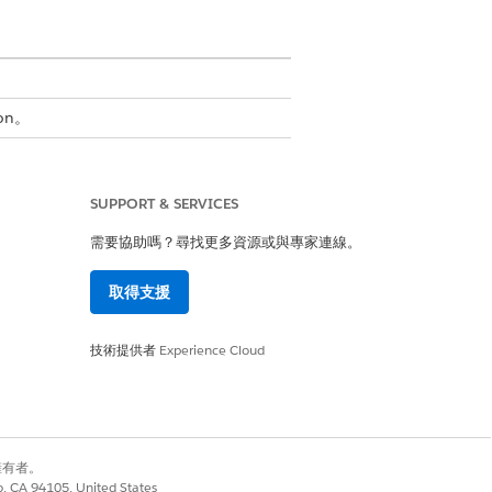
ion。
iscript 可確保服務代表和使用者
錄更新和工作指派。此外,標準整合定
SUPPORT & SERVICES
需要協助嗎？尋找更多資源或與專家連線。
取得支援
技術提供者
Experience Cloud
統一目錄的好處
務服
使用預先建立的範本,而非從頭開始
設計入門表單和流程,以立即部署服
務流程。
別擁有者。
co, CA 94105, United States
」以
使用視覺拖放工具 (例如資料對應