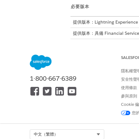
必要版本
提供版本：Lightning Experience
提供版本：具備 Financial Serv
「統一目錄」可簡化服務生命週期
均提前提交完整要求詳細資料。
SALESFO
義可簡化外部系統的連線,而不
隱私權聲
為何使用 Service Process
1-800-667-6389
安全性聲
使用條款
比較 Service Process 
參與原則
功能
Cookie
您
服務流程範本
Select Org
中文（繁體）
自訂