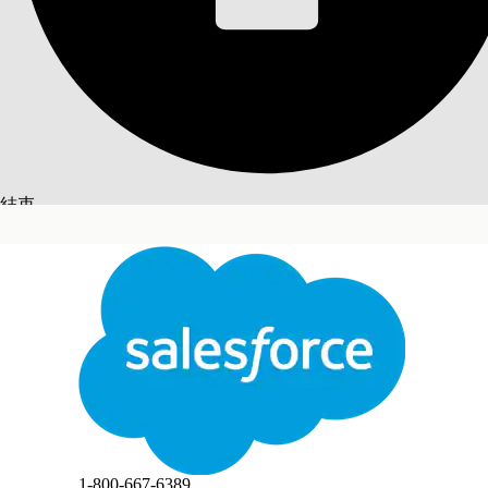
更新服務流程履行流
透過在履行流程協調器的項目條件中新增唯一產品識
必要版本
提供版本：Lightning Experience
結束
提供版本：具備 Financial Services Cloud 和「
切換至英文
不
此文已使用 Salesforce 機器翻譯系統翻譯。更多詳細資料請參見
此處
。
若要更新流程協調流程:
進入「設定」，在「快速尋找」方塊中，輸入
，然
流程
開啟您建立的新版本流程協調流程。
在「設定項目條件」下的公式中,以服務流程的產品識別碼取代 {{Pl
結束
結束
移除任何一般預留位置,例如存在的 {!$Record.SvcCatalogI
儲存您的變更。
啟用流程協調流程。
1-800-667-6389