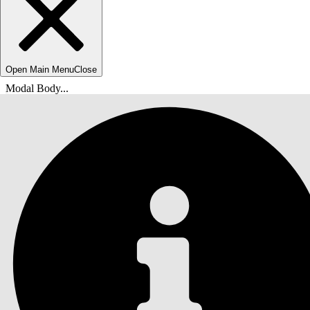
Open Main Menu
Close
Modal Body...
您位於此處：
Salesforce 說明
文件
Financial Services Cloud 管理員指南