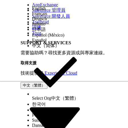
AppExchange
English
Salesforce 管理員
Français
Salesforce 開發人員
Deutsch
Trailhead
Italiano
訓練
日本語
Trust
Español (México)
Español
SUPPORT & SERVICES
中文（简体）
需要協助嗎？尋找更多資源或與專家連線。
取得支援
技術提供者
Experience Cloud
中文（繁體）
Select Org
中文（繁體）
한국어
Русский
Português (Brasil)
Suomi
Dansk