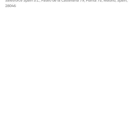
Salesforce Spain S.L., Paseo de la Castellana 79, Planta 7ª, Madrid, Spain,
28046
Los nombres de campo en la salida de PDF
NOTA
deben ser los mismos que los nombres de campo en la
plantilla PDF.
¿RESOLVIÓ ESTE ARTÍCULO SU PROBLEMA?
¡Háganos saber cómo podemos mejorar!
Sí
No