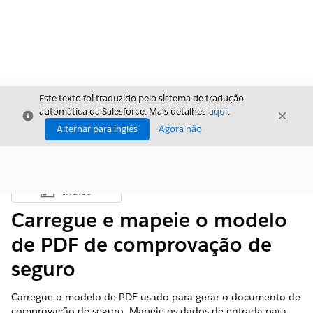
Este texto foi traduzido pelo sistema de tradução
automática da Salesforce. Mais detalhes
aqui
.
Fechar
Fecha
Fechar
Alternar para inglês
Agora não
Índice
Mostrar índice
Carregue e mapeie o modelo
de PDF de comprovação de
seguro
Carregue o modelo de PDF usado para gerar o documento de
comprovação de seguro. Mapeie os dados de entrada para