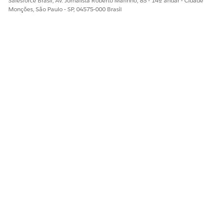
Salesforce Brasil, Av. Jornalista Roberto Marinho, 85 - 14º andar - Cidade
Monções, São Paulo - SP, 04575-000 Brasil
Os nomes de campo na saída de PDF devem ser
NOTA
iguais aos nomes de campo no modelo de PDF.
ESTE ARTIGO RESOLVEU SEU PROBLEMA?
Diga-nos para podermos melhorar!
Sim
Não