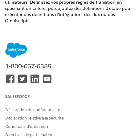
utilisateurs. Définissez vos propres règles de transition en
spécifiant un critère, puis ajoutez des définitions d'étape pour
exécuter des définitions d'intégration, des flux ou des
Omniscripts.
Exploration et apprentissage
Regardez cette vidéo pour comprendre le fonctionnement de
Gestion des phases pour Financial Services Cloud.
1-800-667-6389
SALESFORCE
Déclaration de confidentialité
Si vous ne pouvez pas visionner en plein écran, ouvrez la
vidéo dans un nouvel onglet : Gestion des phases
pour
Déclaration relative à la sécurité
Financial Services Cloud
.
Conditions d’utilisation
Pour la configuration de la Gestion des phases, voir
Gestion
Directives de participation