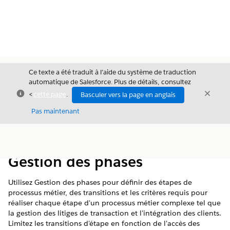
Ce texte a été traduit à l’aide du système de traduction
automatique de Salesforce. Plus de détails, consultez
Fermer
Ferme
<
cette page
.
Basculer vers la page en anglais
Fermer
Pas maintenant
Table des
Afficher la table des matières
matières
Gestion des phases
Utilisez Gestion des phases pour définir des étapes de
processus métier, des transitions et les critères requis pour
réaliser chaque étape d'un processus métier complexe tel que
la gestion des litiges de transaction et l'intégration des clients.
Limitez les transitions d'étape en fonction de l'accès des