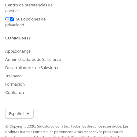
Centro de preferencias de
cookies
Sus opciones de
privacidad
COMMUNITY
Definición de etapa
AppExchange
Cuando incorpora un cliente potencial, puede crear
Administradores de Salesforce
definiciones de etapa para los objetos implicados en el
Desarrolladores de Salesforce
proceso de incorporación del cliente. El proceso de
incorporación está orquestado en torno a objetos como
Trailhead
Formulario de solicitud, Perfil de parte, Solicitante y Producto
Formación
de formulario de solicitud. En este ejemplo, utilizamos
Confianza
Formulario de solicitud como objeto de referencia para crear
una definición de etapa.
ETAPA DEL FORMULARIO DE
DESCRIPCIÓN
Select Org
Español
SOLICITUD
© Copyright 2026, Salesforce.com Inc. Todos los derechos reservados. Las
Admisión de aplicación
La admisión de solicitudes
distintas marcas comerciales pertenecen a sus respectivos propietarios.
está en curso.