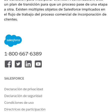
un plan de transición para que un proceso pase de una etapa
a otra. Existen múltiples objetos de Salesforce implicados en
el flujo de trabajo del proceso comercial de incorporación de
clientes.
EDICIONES NECESARIAS
Disponible en: Lightning Experience en
Enterprise
Edition y
Unlimited
Edition con Financial Services Cloud
1-800-667-6389
A continuación le mostramos cómo Gestión de etapas puede
simplificar el proceso de transición de etapas para las etapas
del Formulario de solicitud. La imagen muestra los valores de
etapa de objeto y las transiciones de etapa. Algunas de las
etapas y posibles transiciones son:
SALESFORCE
La etapa debe cambiar de Admisión de solicitud a
Detección de riesgo.
Declaración de privacidad
El estado de la etapa Aprobación puede cambiar a
Declaración de seguridad
Aprobado o Rechazado.
Condiciones de uso
No puede cambiar el estado de las etapas Rechazado y
Aprobado.
Directrices de participación