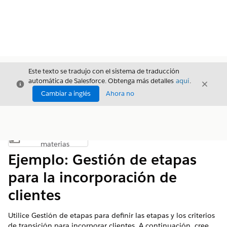
Este texto se tradujo con el sistema de traducción
automática de Salesforce. Obtenga más detalles
aquí
.
Cerrar
Cerrar
Cerrar
Cambiar a inglés
Ahora no
Índice de
Mostrar índice de materias
materias
Ejemplo: Gestión de etapas
para la incorporación de
clientes
Utilice Gestión de etapas para definir las etapas y los criterios
de transición para incorporar clientes. A continuación, cree