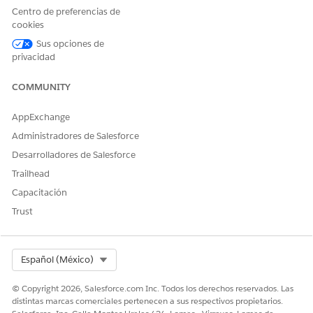
Centro de preferencias de
cookies
Sus opciones de
privacidad
COMMUNITY
Definición de etapa
AppExchange
Cuando incorpora un cliente potencial, puede crear
Administradores de Salesforce
definiciones de etapa para los objetos implicados en el
Desarrolladores de Salesforce
proceso de incorporación del cliente. El proceso de
incorporación se organiza en torno a objetos como
Trailhead
Formulario de solicitud, Perfil de parte, Solicitante y Producto
Capacitación
de formulario de solicitud. En este ejemplo, utilizamos
Trust
Formulario de solicitud como el objeto de referencia para
crear una definición de etapa.
ETAPA DE FORMULARIO DE
DESCRIPCIÓN
Select Org
Español (México)
SOLICITUD
© Copyright 2026, Salesforce.com Inc. Todos los derechos reservados. Las
Admisión de solicitudes
La admisión de solicitudes
distintas marcas comerciales pertenecen a sus respectivos propietarios.
está en curso.