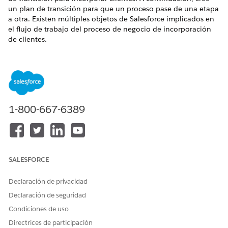
un plan de transición para que un proceso pase de una etapa
a otra. Existen múltiples objetos de Salesforce implicados en
el flujo de trabajo del proceso de negocio de incorporación
de clientes.
EDICIONES NECESARIAS
Disponible en: Lightning Experience en
Enterprise
Edition y
Unlimited
Edition con Financial Services Cloud
1-800-667-6389
A continuación le mostramos cómo Gestión de etapas puede
simplificar el proceso de transición de etapas para las etapas
del Formulario de solicitud. La imagen muestra los valores de
etapa de objeto y las transiciones de etapa. Algunas de las
etapas y posibles transiciones son:
SALESFORCE
La etapa debe cambiar de Admisión de solicitud a
Evaluación de riesgo.
Declaración de privacidad
El estado de la etapa Aprobación puede cambiar a
Declaración de seguridad
Aprobado o Rechazado.
Condiciones de uso
No puede cambiar el estado de las etapas Rechazado y
Aprobado.
Directrices de participación