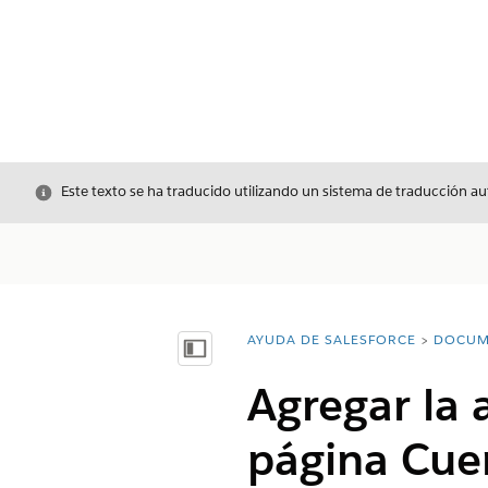
Cerrar
Este texto se ha traducido utilizando un sistema de traducción a
AYUDA DE SALESFORCE
DOCUM
Usted está aquí:
Mostrar índice de materias
Agregar la 
página Cue