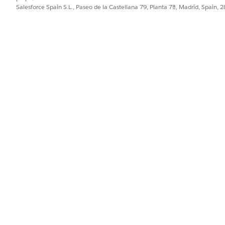
Salesforce Spain S.L., Paseo de la Castellana 79, Planta 7ª, Madrid, Spain, 
PROBLEMA?
ejorar!