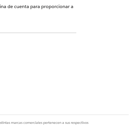
ina de cuenta para proporcionar a
ctivado
e de implementación del Iniciador de
istintas marcas comerciales pertenecen a sus respectivos