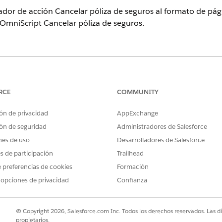
dor de acción Cancelar póliza de seguros al formato de pág
 OmniScript Cancelar póliza de seguros.
ence
ional
,
Enterprise
e
Unlimited
donde Financial Services Cloud está a
RCE
COMMUNITY
PERMISOS DE USUARIO NECESARIOS
ón de privacidad
AppExchange
gina de cuenta:
Personalizar aplicación
ón de seguridad
Administradores de Salesforce
nes de uso
Desarrolladores de Salesforce
en
Gestor de objetos
.
a, introduzca
es de participación
y, a continuación, seleccione
Trailhead
Cuenta
.
Cuenta
tro Lightning
y seleccione
Página de registro
de cuenta.
 preferencias de cookies
Formación
 opciones de privacidad
Confianza
regue
Iniciador de acciones
a la página de registro.
en la Implementación del Iniciador de acción, seleccione el nombr
 la acción Cancelar póliza de seguros
.
© Copyright 2026, Salesforce.com Inc. Todos los derechos reservados. Las d
propietarios.