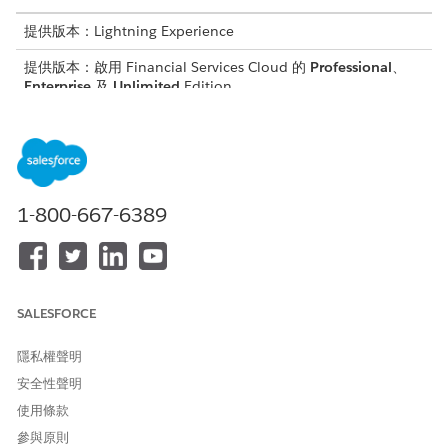
提供版本：Lightning Experience
提供版本：啟用 Financial Services Cloud 的
Professional
、
Enterprise
及
Unlimited
Edition
需要的使用者權限
若要將動作新增至帳戶頁面:
自訂應用程式
1-800-667-6389
在「設定」中，按一下「
物件管理員
」。
在「快速尋找」方塊中,輸入
,然後選取「
帳戶
」。
帳戶
按一下「
Lightning 記錄頁面
」,然後選取「
帳戶記錄頁面
」。
按一下「
編輯
」。
在「元件」索引標籤中,將
Action Launcher
新增至記錄頁面。
SALESFORCE
在內容窗格的「動作啟動器部署」中,選取您在
建立「取消保
單」動作時
建立的動作啟動器部署名稱。
隱私權聲明
請儲存您的變更。
安全性聲明
使用條款
參與原則
此文章是否解決您的問題？