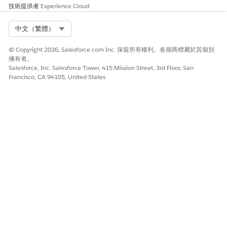
技術提供者
Experience Cloud
Select Org
中文（繁體）
© Copyright 2026, Salesforce.com Inc. 保留所有權利。各個商標屬於其個別
擁有者。
Salesforce, Inc. Salesforce Tower, 415 Mission Street, 3rd Floor, San
Francisco, CA 94105, United States