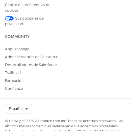
haga clic en
Modificar asignaciones
.
Centro de preferencias de
cookies
Seleccione
Industry Service Excellence
,
Industries Service
Process
,
OmniStudio User
y
Financial Services Cloud
Sus opciones de
Extension
o
FSC Service
o
Financial Services Cloud
privacidad
Standard
.
Guarde sus cambios.
COMMUNITY
AppExchange
Administradores de Salesforce
¿RESOLVIÓ ESTE ARTÍCULO SU PROBLEMA?
Desarrolladores de Salesforce
¡Háganos saber cómo podemos mejorar!
Trailhead
Sí
No
Formación
Confianza
Select Org
Español
© Copyright 2026, Salesforce.com Inc. Todos los derechos reservados. Las
distintas marcas comerciales pertenecen a sus respectivos propietarios.