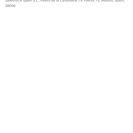
Salesforce Spain S.L., Paseo de la Castellana 79, Planta 7ª, Madrid, Spain,
28046