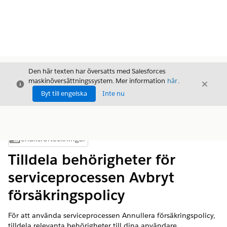
Den här texten har översatts med Salesforces
maskinöversättningssystem. Mer information
här
.
Stäng
Stäng
Stäng
Byt till engelska
Inte nu
Innehållsförteckningar
Visa innehållsförteckning
Tilldela behörigheter för
serviceprocessen Avbryt
försäkringspolicy
För att använda serviceprocessen Annullera försäkringspolicy,
tilldela relevanta behörigheter till dina användare.