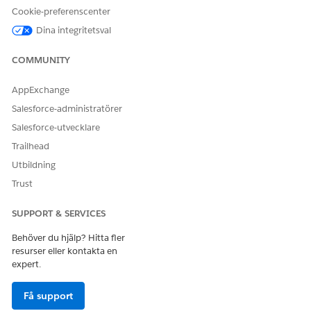
Välj
Branscher Serviceexcellens
,
Branscher Serviceprocess
,
Cookie-preferenscenter
Omnistudio-användare
och
Financial Services Cloud-
Dina integritetsval
tillägg
eller
FSC Service
eller
Financial Services Cloud
Standard
.
COMMUNITY
Spara dina ändringar.
AppExchange
Salesforce-administratörer
LÖSTE DENNA ARTIKEL DITT PROBLEM?
Salesforce-utvecklare
Berätta för oss vad vi kan förbättra!
Trailhead
Utbildning
Ja
Nej
Trust
SUPPORT & SERVICES
Behöver du hjälp? Hitta fler
resurser eller kontakta en
expert.
Få support