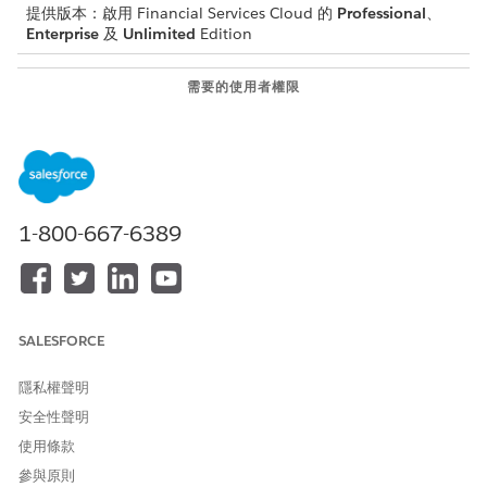
提供版本：啟用 Financial Services Cloud 的
Professional
、
Enterprise
及
Unlimited
Edition
需要的使用者權限
指派權限集給使用者：
「指派權限集」權限
和
檢視設定和組態
1-800-667-6389
進入「設定」,在「快速尋找」方塊中輸入
,然後按一下
使用者
「
使用者
」。
選取使用者。
在「權限集授權指派」中,按一下「
編輯指派」。
選取「
產業傑出服務
」、「
產業服務流程
」、「
Omnistudio 使
SALESFORCE
用者
」和「
Financial Services Cloud Extension
」或「
FSC
Service
」或「
Financial Services Cloud Standard
」。
隱私權聲明
請儲存您的變更。
安全性聲明
使用條款
參與原則