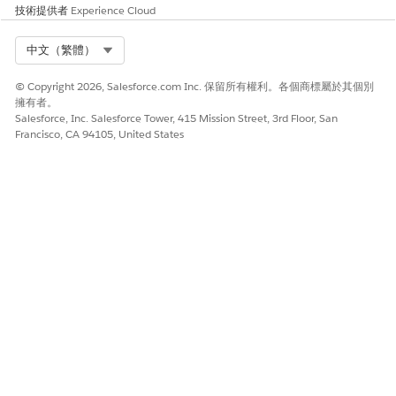
技術提供者
Experience Cloud
Select Org
中文（繁體）
© Copyright 2026, Salesforce.com Inc. 保留所有權利。各個商標屬於其個別
擁有者。
Salesforce, Inc. Salesforce Tower, 415 Mission Street, 3rd Floor, San
Francisco, CA 94105, United States