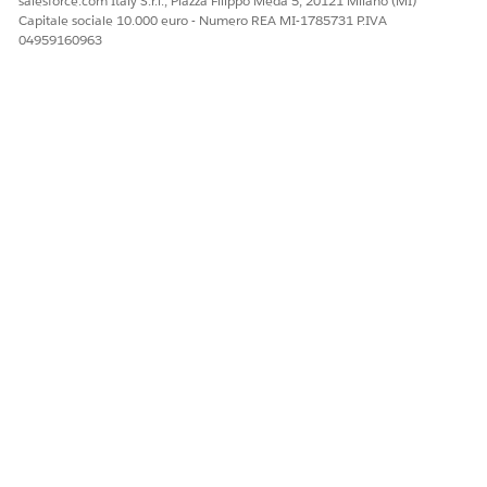
salesforce.com Italy S.r.l., Piazza Filippo Meda 5, 20121 Milano (MI)
Capitale sociale 10.000 euro - Numero REA MI-1785731 P.IVA
04959160963
QUESTO ARTICOLO HA RISOLTO IL PROBLEMA?
Facci sapere, così possiamo migliorare!
Sì
No