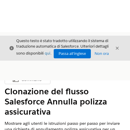
Questo testo è stato tradotto utilizzando il sistema di
traduzione automatica di Salesforce. Ulteriori dettagli
Chiudi
Chiud
Chiudi
sono disponibili
qui
.
Passa all'inglese
Non ora
Sommario
Mostra sommario
Clonazione del flusso
Salesforce Annulla polizza
assicurativa
Mostrare agli utenti le istruzioni passo per passo per inviare
una richiesta di annullamento polizza assicurativa per un