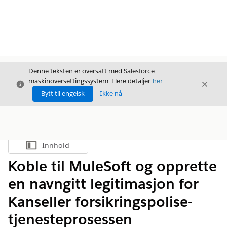
Denne teksten er oversatt med Salesforce
maskinoversettingssystem. Flere detaljer
her
.
Avslutt
Avslut
Avslutt
Bytt til engelsk
Ikke nå
Innhold
Vis innholdsfortegnelse
Koble til MuleSoft og opprette
en navngitt legitimasjon for
Kanseller forsikringspolise-
tjenesteprosessen