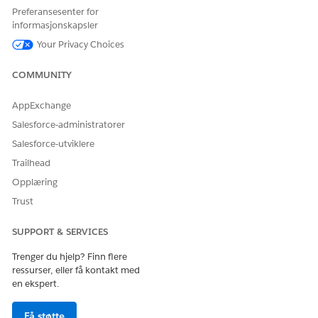
La oss få vite det slik at vi kan forbedre!
Preferansesenter for
informasjonskapsler
Ja
Nei
Your Privacy Choices
COMMUNITY
AppExchange
Salesforce-administratorer
Salesforce-utviklere
Trailhead
Opplæring
Trust
SUPPORT & SERVICES
Trenger du hjelp? Finn flere
ressurser, eller få kontakt med
en ekspert.
Få støtte