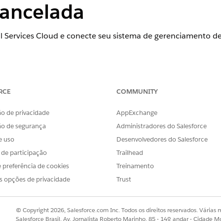
cancelada
al Services Cloud e conecte seu sistema de gerenciamento de
ience
RCE
COMMUNITY
onal
,
Enterprise
e
Unlimited
em que o Financial Services Cloud está
o de privacidade
AppExchange
PERMISSÕES DE USUÁRIO NECESSÁRIAS
ão de segurança
Administradores do Salesforce
eSoft:
Personalizar aplicativo
e uso
Desenvolvedores do Salesforce
s de participação
Trailhead
iços financeiros
conectando o Salesforce a sistemas de gerenciame
 preferência de cookies
Treinamento
s opções de privacidade
Trust
OBLEMA?
© Copyright 2026, Salesforce.com Inc. Todos os direitos reservados. Várias m
r!
Salesforce Brasil, Av. Jornalista Roberto Marinho, 85 - 14º andar - Cidade M