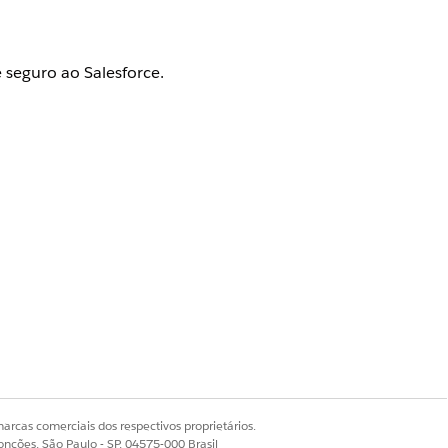
 seguro ao Salesforce.
 habilitado
nto de seguro usando aplicativos de
arcas comerciais dos respectivos proprietários.
Sim
Não
onções, São Paulo - SP, 04575-000 Brasil