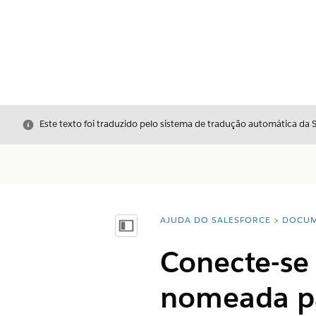
Fechar
Este texto foi traduzido pelo sistema de tradução automática da 
AJUDA DO SALESFORCE
DOCUM
Você está aqui:
Mostrar índice
Conecte-se 
nomeada pa