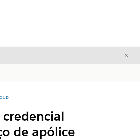
Fecha
Fechar
LOUD
 credencial
o de apólice