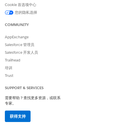
Cookie 首选项中心
在选择要添加的操作中，选择
/FSCINS/Policy cancel/多语言
操作。
您的隐私选择
单击
下一步
。
在选择频繁使用的操作中，选择操作 API 名称
/FSCINS/Policy
COMMUNITY
cancel/多语言
Omniscript。
AppExchange
Salesforce 管理员
Salesforce 开发人员
Trailhead
要在列表中查看 Omniscript，请激活 Omniscript。
备注
培训
如果您使用不同的名称创建了唯一的 Omniscript，请选择您
自定义的 Omniscript。
Trust
SUPPORT & SERVICES
保存更改。
需要帮助？查找更多资源，或联系
专家。
本文章是否解决您的问题？
获得支持
请与我们共享您的想法，以便我们进行改进！