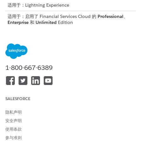
适用于：Lightning Experience
适用于：启用了 Financial Services Cloud 的
Professional
、
Enterprise
和
Unlimited
Edition
所需用户权限
要将服务流程的 Omniscript
自定义应用程序
与操作启动程序部署相关联：
1-800-667-6389
从“设置”中，在快速查找框中输入
程序，然后单击
操作
操作启动
启动程序
。
如果您看不到操作启动程序，请联系您的 Salesforce 管理员，
以获取 Industries Service Excellence 权限集。
编辑部署，或单击
新建部署
。
SALESFORCE
单击
下一步
。
输入部署的标签和 API 名称。
隐私声明
在显示指南中，选择
全方位
。
单击
下一步
。
安全声明
将
客户
从可用对象移到选定对象。
使用条款
选定的对象决定了您可以显示操作的对象。
参与准则
单击
下一步
。