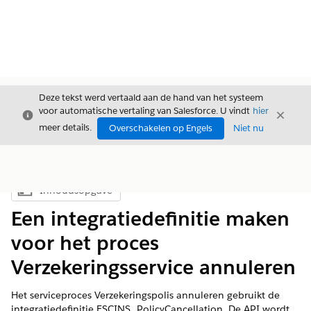
Deze tekst werd vertaald aan de hand van het systeem
voor automatische vertaling van Salesforce. U vindt
hier
Sluiten
Sluite
Sluiten
meer details.
Overschakelen op Engels
Niet nu
Inhoudsopgave
Inhoudsopgave weergeven
Een integratiedefinitie maken
voor het proces
Verzekeringsservice annuleren
Het serviceproces Verzekeringspolis annuleren gebruikt de
integratiedefinitie FSCINS_PolicyCancellation. De API wordt