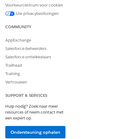
naam van de ontwikkelaar.
Voorkeurcentrum voor cookies
Zoek en selecteer de
fscserviceprocess.PolicyCanc
Uw privacybeslissingen
ellationIntegPrvd
Apex klasse.
Bevestig dat de kenmerkwaarde
COMMUNITY
FSC_fsc_integrations_V1_0_0
is.
De velden Kenmerknaam en Kenmerkwaarde worden
AppExchange
automatisch ingevuld. Als u naar een ander benoemd
gegeven wilt verwijzen, geeft u een kenmerknaam en
Salesforce-beheerders
kenmerkwaarde op.
Salesforce-ontwikkelaars
Sla de definitie op en activeer deze.
Trailhead
Training
Vertrouwen
HEEFT DIT ARTIKEL UW PROBLEEM OPGELOST?
Laat ons weten wat we kunnen doen om te verbeteren!
SUPPORT & SERVICES
Hulp nodig? Zoek naar meer
Ja
Nee
resources of neem contact met
een expert op.
Ondersteuning ophalen