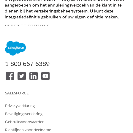
aangeroepen om het annuleringsverzoek van de klant in te
dienen bij het verzekeringsbeheersysteem. U kunt deze
integratiedefinitie gebruiken of uw eigen definitie maken.
VEREISTE EDITIONS
Beschikbaar in: Lightning Experience
Beschikbaar in:
Professional
,
Enterprise
en
Unlimited
Edition waarin Financial Services Cloud is ingeschakeld
1-800-667-6389
BENODIGDE GEBRUIKERSMACHTIGINGEN
Door Apex gedefinieerde
Toepassing aanpassen
integratiedefinities maken:
SALESFORCE
Geef vanuit Set-up
op in het vak
Integratiedefinities
Snel zoeken en selecteer vervolgens
Integratiedefinities
.
Privacyverklaring
Klik op
+ Nieuw
.
Beveiligingsverklaring
Maak een integratiedefinitie.
Gebruiksvoorwaarden
Selecteer
Apex gedefinieerd
als het type.
Geef
op als naam en
FSCINS_PolicyCancellation
Richtlijnen voor deelname