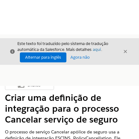
Este texto foi traduzido pelo sistema de tradução
automática da Salesforce. Mais detalhes
aqui
.
Fechar
Fecha
Fechar
Alternar para inglês
Agora não
Índice
Mostrar índice
Criar uma definição de
integração para o processo
Cancelar serviço de seguro
O processo de serviço Cancelar apólice de seguro usa a
definição de integração FSCINS_PolicyCancellation. Ele