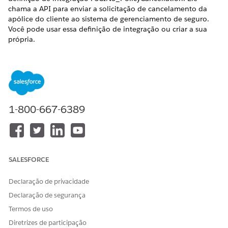
chama a API para enviar a solicitação de cancelamento da
apólice do cliente ao sistema de gerenciamento de seguro.
Você pode usar essa definição de integração ou criar a sua
própria.
EDIÇÕES OBRIGATÓRIAS
Disponível em: Lightning Experience
Disponível em: Edições
Professional
,
Enterprise
e
Unlimited
em que o Financial Services Cloud está habilitado
1-800-667-6389
PERMISSÕES DE USUÁRIO NECESSÁRIAS
Para criar definições de
Personalizar aplicativo
integração definidas pelo
SALESFORCE
Apex:
Declaração de privacidade
Em Configuração, insira
na
Definições de integração
Declaração de segurança
caixa Busca rápida e selecione
Definições de integração
.
Clique em
+ Novo
.
Termos de uso
Crie uma definição de integração.
Diretrizes de participação