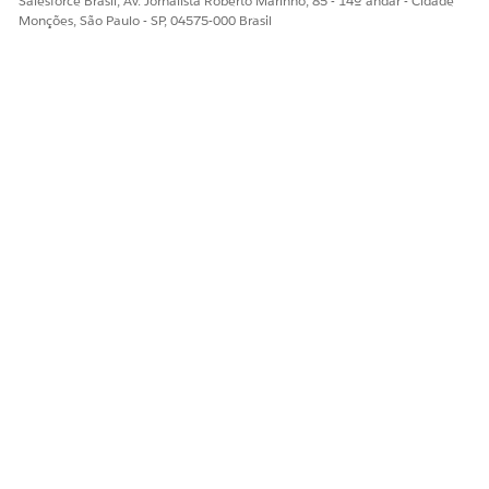
Salesforce Brasil, Av. Jornalista Roberto Marinho, 85 - 14º andar - Cidade
Monções, São Paulo - SP, 04575-000 Brasil