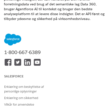
forretningsdata ved brug af det semantiske lag Data 360,
bruger Agentforce AI til kontekst og bruger den bedste
analyseplatform til at levere disse indsigter. Det er API-først og
tilbyder ydeevne og sikkerhed på virksomhedsniveau.
EDITIONSHEADING
Tilgængelig i: Lightning Experience
Tilgængelig i:
Enterprise
,
Performance
og
Unlimited
Edition
med Agentforce for Financial Services Cloud-
1-800-667-6389
tilføjelsesprogramlicensen.
Opsæt Tableau Next Analytics-dashboards for Financial
Services
Installer Tableau Next Analytics-dashboards for at styrke
SALESFORCE
detailbankrådgivere med en omfattende datastyret
visning, der gør det nemmere at levere en personlig og
Erklæring om beskyttelse af
problemfri Retail Banking. Disse effektive dashboards, der
personlige oplysninger
er bygget på forhånd, viser indsigter, der kan handles på
Erklæring om sikkerhed
på tværs af nøgletalsområder, herunder Customer 360,
Vilkår for anvendelse
indskudstendenser, emnegenerering, henvisningskilder og