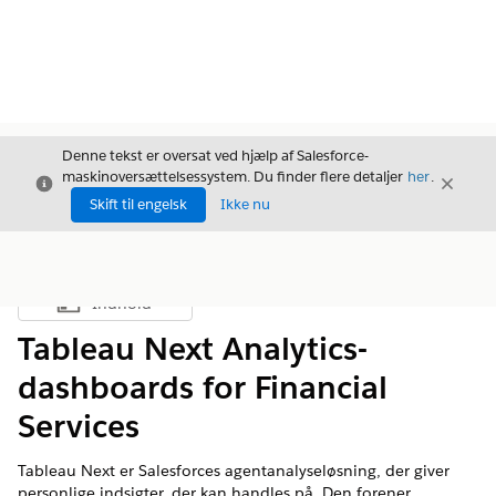
Denne tekst er oversat ved hjælp af Salesforce-
maskinoversættelsessystem. Du finder flere detaljer
her
.
Luk
Luk
Luk
Skift til engelsk
Ikke nu
Indhold
Vis indholdsfortegnelse
Tableau Next Analytics-
dashboards for Financial
Services
Tableau Next er Salesforces agentanalyseløsning, der giver
personlige indsigter, der kan handles på. Den forener