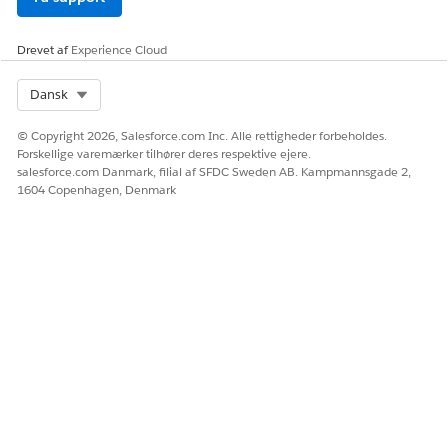
Giv os besked, så vi kan forbedre os!
Drevet af
Experience Cloud
Ja
Nej
Select Org
Dansk
© Copyright 2026, Salesforce.com Inc. Alle rettigheder forbeholdes.
Forskellige varemærker tilhører deres respektive ejere.
salesforce.com Danmark, filial af SFDC Sweden AB. Kampmannsgade 2,
1604 Copenhagen, Denmark