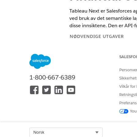
Tableau Next er Salesforces a
ved bruk av det semantiske la
disse innsiktene. Den er API-fø
NØDVENDIGE UTGAVER
Tilgjengelig i Lightning Experie
SALESFO
Tilgjengelig i
Enterprise
,
Perfor
Personve
Konfigurere Tableau Next Anal
1-800-667-6389
Sikkerhet
Installer Tableau Next Analyt
Vilkår for
enklere å levere en tilpasset
innsikter på tvers av viktige
Retningsli
avdelingsaktivitetsoptimalise
Preferans
tjenesteffektiviteten og utdyp
You
Retail Banking Insights-kontr
Få omfattende, rollespesifikke
Insights-kontrollpanelene. O
Select Org
Norsk
Gir Retail Personal Bankers og