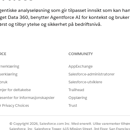
gentiske analyseløsning som gir tilpasset innsikt som kan ha
get Data 360, benytter Agentforce AI for kontekst og bruker 
rst og tilbyr ytelse og sikkerhet på bedriftsnivå.
nce
RCE
COMMUNITY
mance
og
Unlimited
Edition med tilleggslisensen Agentforce for Fin
rnerklæring
AppExchange
ytics-kontrollpaneler for Financial Services
serklæring
Salesforce-administratorer
ics-kontrollpaneler for å gi detaljhandelsbankansvarlige en omfatten
 bruk
Salesforce-utviklere
 og sømløs Retail Banking. Disse kraftige, forhåndsbygde kontrollpan
 ytelsesområder, inkludert Customer 360, innskuddstrender, salgsem
njer for deltakelse
Trailhead
ring. Ved å forene disse dataene kan bankansvarlige drive tilpassed
esenter for informasjonskapsler
Opplæring
e klientrelasjoner.
r Privacy Choices
Trust
ollpaneler
 datainnsikt på tvers av kunder, innskudd, salgsemner, henvisninger 
vervåk kundeytelse og engasjement, analyser bankaktivitet og spor 
© Copyright 2026, Salesforce.com Inc. Med enerett. Ulike varemerker tilhøre
Salesforce, Inc. Salesforce Tower, 415 Mission Street, 3rd Floor, San Francis
 Branch Staff muligheten til å ta informerte beslutninger og priorite