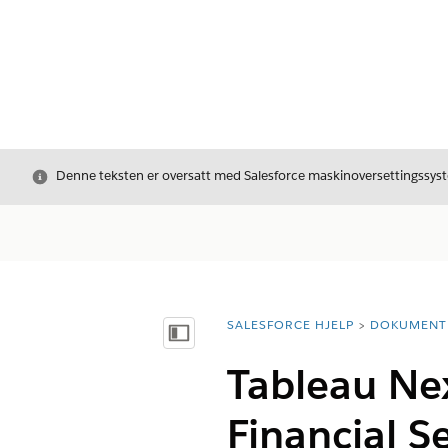
Avslutt
Denne teksten er oversatt med Salesforce maskinoversettingssyste
SALESFORCE HJELP
DOKUMENT
Du er her:
Vis innholdsfortegnelse
Tableau Nex
Financial S