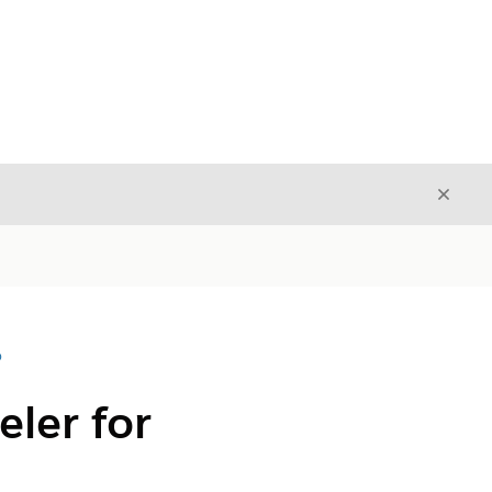
Avslut
Avslutt
D
eler for