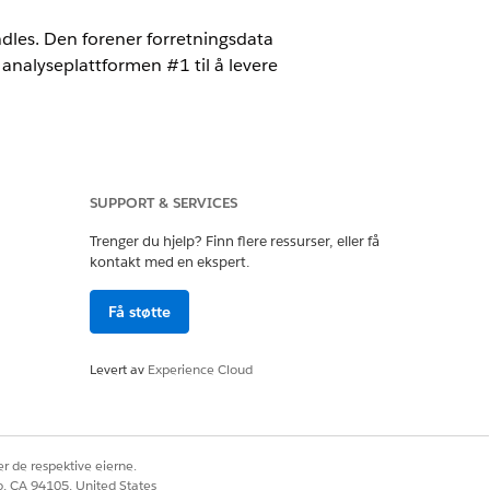
ndles. Den forener forretningsdata
analyseplattformen #1 til å levere
SUPPORT & SERVICES
ancial Services Cloud.
Trenger du hjelp? Finn flere ressurser, eller få
kontakt med en ekspert.
de, datastyrt visning som gjør det
Få støtte
elene viser handlingsorienterte
negenerering, henvisningskilder og
e engasjementsstrategier, øke
Levert av
Experience Cloud
og filialaktivitet med Retail Banking
kundeverving og konverteringsarbeid.
r de respektive eierne.
co, CA 94105, United States
re arbeidet effektivt.