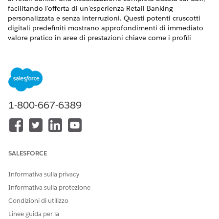
facilitando l'offerta di un'esperienza Retail Banking
personalizzata e senza interruzioni. Questi potenti cruscotti
digitali predefiniti mostrano approfondimenti di immediato
valore pratico in aree di prestazioni chiave come i profili
Customer 360, le tendenze dei depositi, la generazione di
lead, le fonti di referral e l'ottimizzazione delle attività delle
filiali. Unificando questi dati, i bancari possono promuovere
strategie di coinvolgimento personalizzate, elevare l'efficienza
del servizio e approfondire le relazioni con i clienti.
VERSIONI (EDITION) RICHIESTE
1-800-667-6389
Disponibile nelle versioni: Lightning Experience
Disponibile in:
Enterprise
Edition,
Performance Edition
e
Unlimited
Edition con la licenza aggiuntiva Agentforce per
SALESFORCE
Financial Services Cloud.
Informativa sulla privacy
AUTORIZZAZIONI UTENTE NECESSARIE
Informativa sulla protezione
Per utilizzare i cruscotti
Condizioni di utilizzo
Tableau Next Limited
digitali Tableau Next
Consumer
Linee guida per la
Analytics per Financial