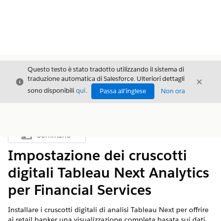
Questo testo è stato tradotto utilizzando il sistema di
traduzione automatica di Salesforce. Ulteriori dettagli
Chiudi
Chiud
Chiudi
sono disponibili
qui
.
Passa all'inglese
Non ora
Sommario
Mostra sommario
Impostazione dei cruscotti
digitali Tableau Next Analytics
per Financial Services
Installare i cruscotti digitali di analisi Tableau Next per offrire
ai retail banker una visualizzazione completa basata sui dati,