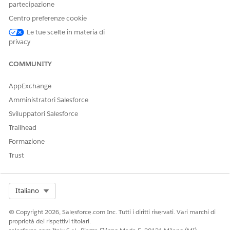
partecipazione
Services:
Centro preferenze cookie
Per gestire Data 360:
Architetto Data Cloud
Le tue scelte in materia di
privacy
Da Imposta,
abilitare Tableau Next
.
COMMUNITY
AppExchange
QUESTO ARTICOLO HA RISOLTO IL PROBLEMA?
Amministratori Salesforce
Facci sapere, così possiamo migliorare!
Sviluppatori Salesforce
Sì
No
Trailhead
Formazione
Trust
Select Org
Italiano
© Copyright 2026, Salesforce.com Inc. Tutti i diritti riservati. Vari marchi di
proprietà dei rispettivi titolari.