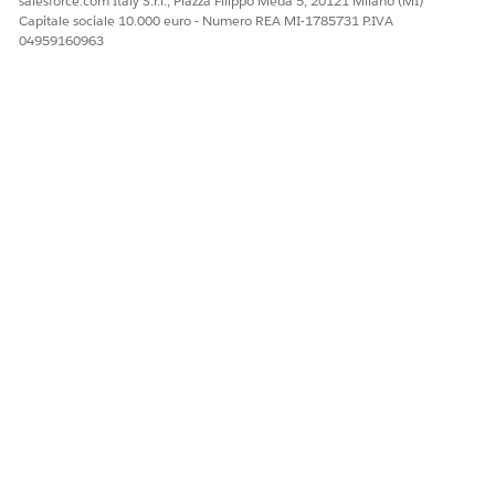
salesforce.com Italy S.r.l., Piazza Filippo Meda 5, 20121 Milano (MI)
Capitale sociale 10.000 euro - Numero REA MI-1785731 P.IVA
04959160963