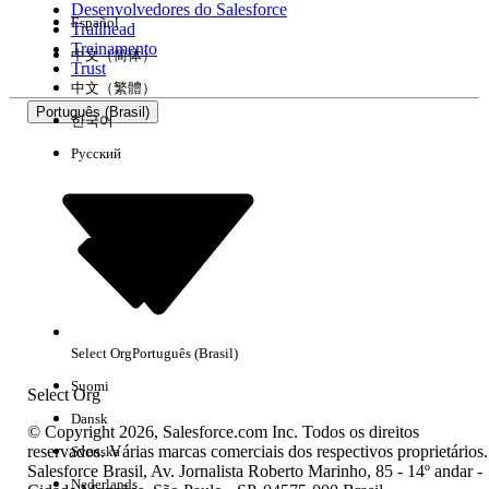
Desenvolvedores do Salesforce
Español
Trailhead
Experiência
Treinamento
中文（简体）
Trust
中文（繁體）
Português (Brasil)
한국어
Русский
Limpar tudo
Concluído
Select Org
Português (Brasil)
Suomi
Select Org
Dansk
© Copyright 2026, Salesforce.com Inc. Todos os direitos
reservados. Várias marcas comerciais dos respectivos proprietários.
Svenska
Salesforce Brasil, Av. Jornalista Roberto Marinho, 85 - 14º andar -
Sem resultados
Nederlands