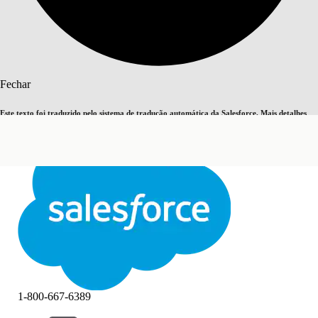
Pesquisar
Fechar
Este texto foi traduzido pelo sistema de tradução automática da Salesforce. Mais detalhes
Alternar para inglês
Agora não
aqui
.
Fechar
Fechar
1-800-667-6389