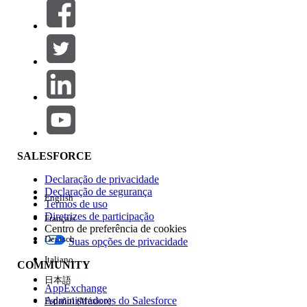
Filtrar por (0)
SELECIONAR FILTROS
Adicionar
Área de produtos
Impacto do recurso
SALESFORCE
Declaração de privacidade
Declaração de segurança
English
Termos de uso
Diretrizes de participação
Français
Centro de preferência de cookies
Deutsch
Suas opções de privacidade
Edição
Italiano
COMMUNITY
日本語
AppExchange
Administradores do Salesforce
Español (México)