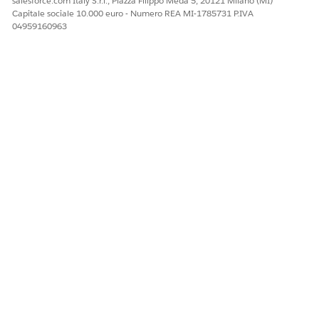
salesforce.com Italy S.r.l., Piazza Filippo Meda 5, 20121 Milano (MI)
Per la definizione della fase, selezionare la definizione
Capitale sociale 10.000 euro - Numero REA MI-1785731 P.IVA
04959160963
creata.
Salva le modifiche.
Attivare i criteri della regola di assegnazione della fase.
QUESTO ARTICOLO HA RISOLTO IL PROBLEMA?
Facci sapere, così possiamo migliorare!
Sì
No