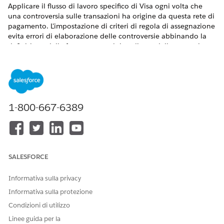
Applicare il flusso di lavoro specifico di Visa ogni volta che
una controversia sulle transazioni ha origine da questa rete di
pagamento. L'impostazione di criteri di regola di assegnazione
evita errori di elaborazione delle controversie abbinando la
definizione della fase corretta al tipo di rete della transazione.
VERSIONI (EDITION) RICHIESTE
Disponibile nelle versioni: Lightning Experience
Disponibile in:
Professional Edition
,
Enterprise Edition
e
1-800-667-6389
Unlimited Edition
AUTORIZZAZIONI UTENTE RICHIESTE
Per creare una regola di
Utente Gestione fasi Design
SALESFORCE
assegnazione fase per le
E
controversie relative alle
Informativa sulla privacy
transazioni Visa:
Financial Services Cloud
Informativa sulla protezione
Standard O Financial
Condizioni di utilizzo
Services Cloud Extension O
FSC Service
Linee guida per la