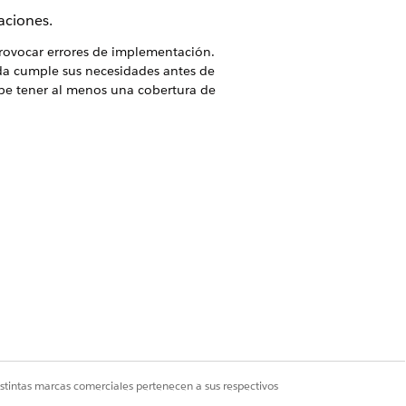
aciones.
provocar errores de implementación.
ada cumple sus necesidades antes de
be tener al menos una cobertura de
les en organizaciones de producción
ntacto con el Servicio de atención al
eveloper Edition o FSC Trial para
ondiciones adicionales en la
s de transacciones no se eliminan
tes de agregar datos de producción.
istintas marcas comerciales pertenecen a sus respectivos