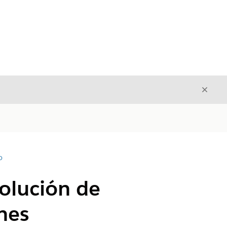
Cerrar
Cerrar
D
solución de
nes