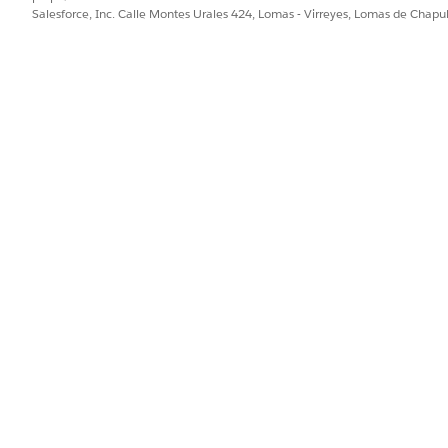
Salesforce, Inc. Calle Montes Urales 424, Lomas - Virreyes, Lomas de Chap
PROBLEMA?
ejorar!