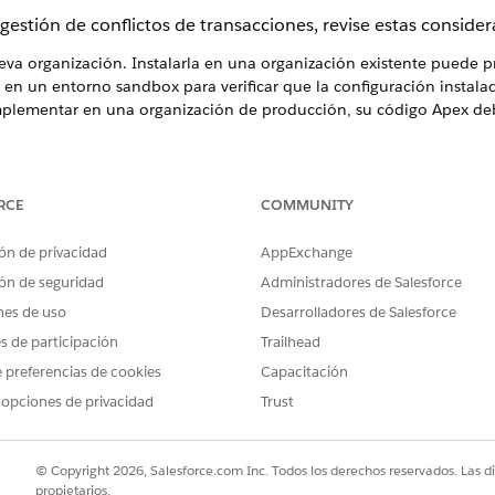
gestión de conflictos de transacciones, revise estas consider
ueva organización. Instalarla en una organización existente puede 
r en un entorno sandbox para verificar que la configuración instal
implementar en una organización de producción, su código Apex de
ciones iniciales que instalan datos y metadatos no están disponib
RCE
COMMUNITY
ciones de Government Cloud.
ón de privacidad
AppExchange
os registros para resolver problemas. Si el problema persiste, haga co
ón de seguridad
Administradores de Salesforce
nes de uso
Desarrolladores de Salesforce
 de muestra. Instale la solución en una organización de sandbox, D
es de participación
Trailhead
e visados en línea son solicitudes que no son de SFDC sujetas a c
 preferencias de cookies
Capacitación
 Trust
and Compliance.
 opciones de privacidad
Trust
ra y los datos implementados por Solución de gestión de conflicto
 conflictos de datos, elimine manualmente los datos de muestra an
© Copyright 2026, Salesforce.com Inc. Todos los derechos reservados. Las d
propietarios.