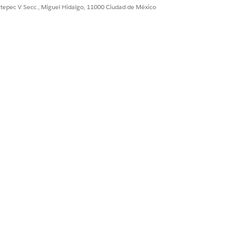
ultepec V Secc., Miguel Hidalgo, 11000 Ciudad de México
Sí
No