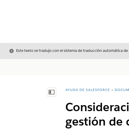
Cerrar
Este texto se tradujo con el sistema de traducción automática de
AYUDA DE SALESFORCE
DOCUM
Usted está aquí:
Mostrar índice de materias
Consideraci
gestión de 