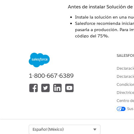
Antes de instalar Solución de 
Instale la solución en una n
Salesforce recomienda inicia
pasarla a producción. Para 
código del 75%.
Las configura
NOTA
SALESFO
activas y organiza
Declaraci
1-800-667-6389
Si la instalación falla, vea l
Declaraci
cliente de Salesforce.
Condicio
La solución implementa datos
Directric
explorar funciones.
Las funciones de Resolución d
Centro de
documentación de Salesforce
Sus
Las configuraciones de muest
automáticamente. Para evitar
Select Org
Español (México)