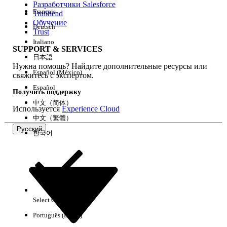
Разработчики Salesforce
Français
Trailhead
Возможности
Обучение
Deutsch
Trust
Italiano
SUPPORT & SERVICES
日本語
Нужна помощь? Найдите дополнительные ресурсы или
Очистить все
Готово
Español (México)
свяжитесь с экспертом.
Español
Получить поддержку
中文（简体）
Используется
Experience Cloud
中文（繁體）
Русский
한국어
Select Org
Русский
Português (Brasil)
Результаты отсутствуют