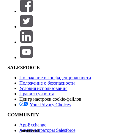
Фильтры (0)
ВЫБРАТЬ ФИЛЬТРЫ
Добавить
Область продуктов
Влияние на функции
SALESFORCE
Положение о конфиденциальности
Положение о безопасности
Условия использования
Правила участия
Центр настроек cookie-файлов
Your Privacy Choices
Версия
COMMUNITY
AppExchange
Администраторы Salesforce
Английский