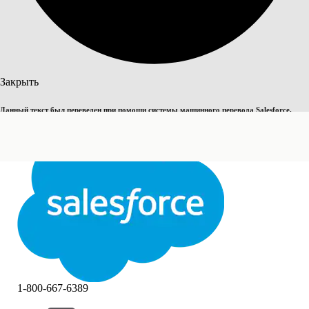
Поиск
Закрыть
Данный текст был переведен при помощи системы машинного перевода Salesforce.
Переключить на английский
Дополнительные сведения см.
здесь
.
Не сейчас
Закрыть
Закрыть
1-800-667-6389