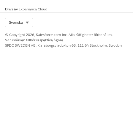
Debiteras flera gånger
Drivs av
Experience Cloud
Utestående avgift på
ursprunglig
betalningsmetod
Select Org
Svenska
Överdebiterad
© Copyright 2026, Salesforce.com Inc. Alla rättigheter förbehålles.
Varumärken tillhör respektive ägare.
Konto debiteras men inga
SFDC SWEDEN AB, Klarabergsviadukten 63, 111 64 Stockholm, Sweden
kontanter skickas ut via
bankomat
Bedräglig transaktion
Avslöjade OTP-, kort- eller
kontodetaljer
Förlorat eller stulet kort
Tvistobjektobjekt
Lägg till dessa kombinationsrutevärden för fälten Status,
Valideringsresultat och Fondflödesriktning i objektet
Tvistobjekt.