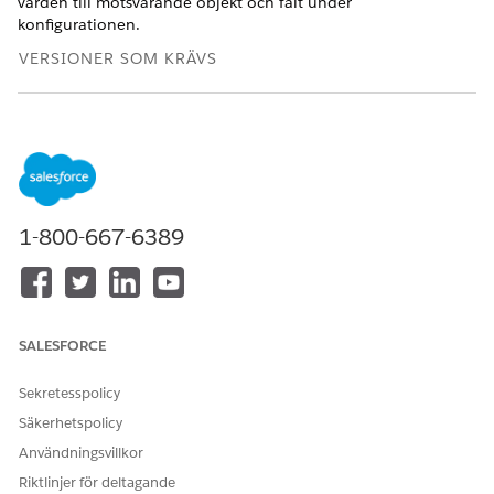
värden till motsvarande objekt och fält under
konfigurationen.
VERSIONER SOM KRÄVS
Tillgängliga i: Lightning Experience
Tillgängliga i:
Professional
,
Enterprise
och
Unlimited
Edition
Kundcase-objekt
1-800-667-6389
Lägg till kombinationsrutevärdena för fältet Staus i objektet
Kundcase.
FÄLT
KOMBINATIONSRUTEVÄRDE
SALESFORCE
Status
Granskas
Sekretesspolicy
Skickad
Säkerhetspolicy
Löst
Användningsvillkor
Riktlinjer för deltagande