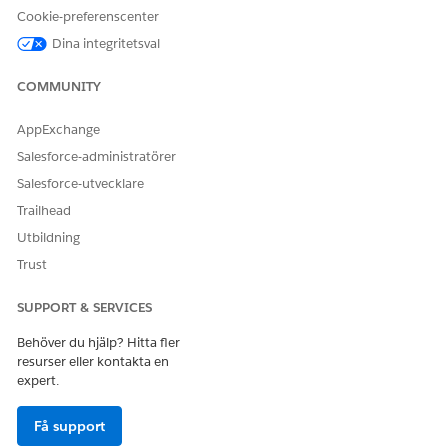
Tvistobjekt
Cookie-preferenscenter
Lägg till kombinationsrutevärdena för fälten Tvisttyp och
Dina integritetsval
Tvistundertyp i objektet Tvist.
COMMUNITY
FÄLT
KOMBINATIONSRUTEVÄRDE
AppExchange
DisputeType [Tvisttyp]
Bedrägeri
Salesforce-administratörer
Bearbetningsfel
Salesforce-utvecklare
Konsumenttvist
Trailhead
Utbildning
Undertyp av tvist
Ej levererad produkt eller
tjänst
Trust
Misslyckad transaktion
SUPPORT & SERVICES
Återbetalning ej behandlad
Behöver du hjälp? Hitta fler
Produkter eller tjänster som
resurser eller kontakta en
inte beskrivs
expert.
Defekt produkt
Få support