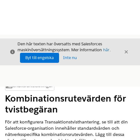
Den här texten har översatts med Salesforces
maskinöversättningssystem. Mer information
här
.
Stäng
Stäng
Stäng
Byt till engelska
Inte nu
Innehållsförteckningar
Visa innehållsförteckning
Kombinationsrutevärden för
tvistbegäran
För att konfigurera Transaktionstvisthantering, se till att din
Salesforce-organisation innehåller standardvärden och
nätverksspecifika kombinationsrutevärden. Lägg till dessa