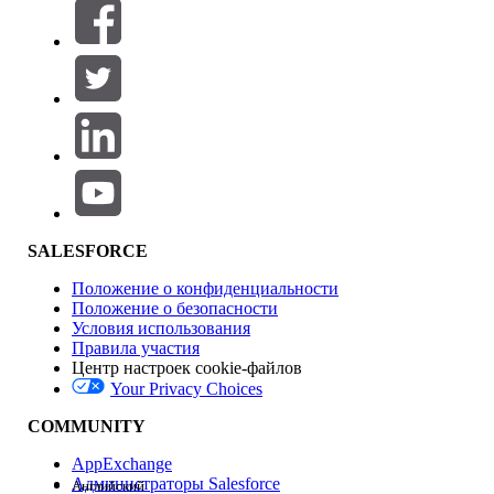
Фильтры (0)
ВЫБРАТЬ ФИЛЬТРЫ
Добавить
Область продуктов
Влияние на функции
SALESFORCE
Положение о конфиденциальности
Положение о безопасности
Условия использования
Правила участия
Центр настроек cookie-файлов
Your Privacy Choices
Версия
COMMUNITY
AppExchange
Администраторы Salesforce
Английский