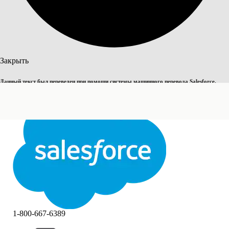
Поиск
Закрыть
Данный текст был переведен при помощи системы машинного перевода Salesforce.
Переключить на английский
Дополнительные сведения см.
здесь
.
Не сейчас
Закрыть
Закрыть
1-800-667-6389