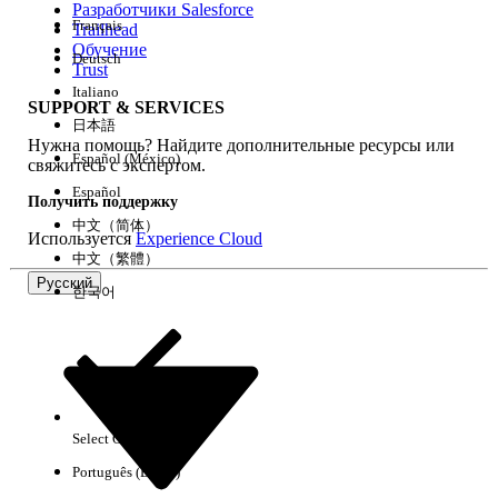
Разработчики Salesforce
Français
Trailhead
Возможности
Обучение
Deutsch
Trust
Italiano
SUPPORT & SERVICES
日本語
Нужна помощь? Найдите дополнительные ресурсы или
Очистить все
Готово
Español (México)
свяжитесь с экспертом.
Español
Получить поддержку
中文（简体）
Используется
Experience Cloud
中文（繁體）
Русский
한국어
Select Org
Русский
Português (Brasil)
Результаты отсутствуют