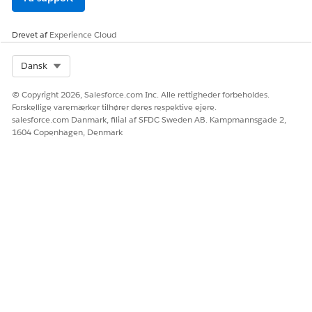
konfliktregistrering.
Drevet af
Experience Cloud
Select Org
Dansk
LØSTE DENNE ARTIKEL DIT PROBLEM?
© Copyright 2026, Salesforce.com Inc. Alle rettigheder forbeholdes.
Giv os besked, så vi kan forbedre os!
Forskellige varemærker tilhører deres respektive ejere.
salesforce.com Danmark, filial af SFDC Sweden AB. Kampmannsgade 2,
Ja
Nej
1604 Copenhagen, Denmark