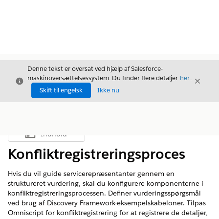
Denne tekst er oversat ved hjælp af Salesforce-
maskinoversættelsessystem. Du finder flere detaljer
her
.
Luk
Luk
Luk
Skift til engelsk
Ikke nu
Indhold
Vis indholdsfortegnelse
Konfliktregistreringsproces
Hvis du vil guide servicerepræsentanter gennem en
struktureret vurdering, skal du konfigurere komponenterne i
konfliktregistreringsprocessen. Definer vurderingsspørgsmål
ved brug af Discovery Framework-eksempelskabeloner. Tilpas
Omniscript for konfliktregistrering for at registrere de detaljer,