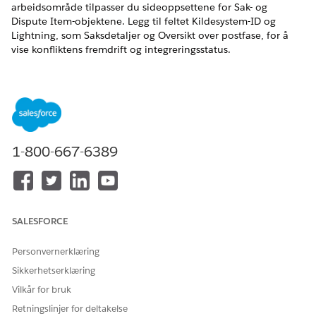
arbeidsområde tilpasser du sideoppsettene for Sak- og
Dispute Item-objektene. Legg til feltet Kildesystem-ID og
Lightning, som Saksdetaljer og Oversikt over postfase, for å
vise konfliktens fremdrift og integreringsstatus.
NØDVENDIGE UTGAVER
Tilgjengelig i Lightning Experience
Tilgjengelig i
Professional
,
Enterprise
og
Unlimited
Edition
1-800-667-6389
Tilpasse sideoppsettene med kildesystem-ID for
Transaksjonsdiskusjonsbehandling
Legg til feltet Kildesystem-ID i sideoppsettene Finanskonto
og Konto. Dette feltet viser ID-en til posten i
kjernesystemet. IDen bestemmer hvilken konto som skal
SALESFORCE
trekke ut data fra i kjernesystemet.
Personvernerklæring
Konfigurere valglisteverdier for en tvistforespørsel
Sikkerhetserklæring
For å spore typen og statusen til en tvist nøyaktig legger
du til de nødvendige valglisteverdiene i de
Vilkår for bruk
konfliktrelaterte objektene. Bruk disse verdiene til å
Retningslinjer for deltakelse
klassifisere tvister, som svindel eller behandlingsfeil, og