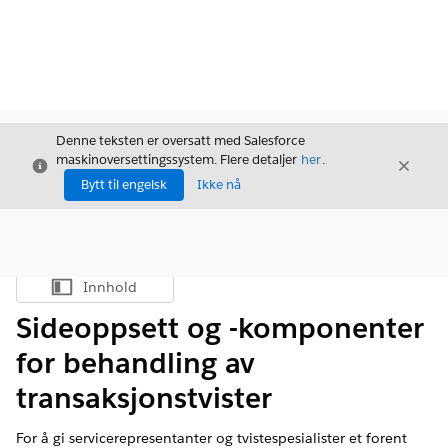
Denne teksten er oversatt med Salesforce
maskinoversettingssystem. Flere detaljer
her
.
Avslutt
Avslut
Avslutt
Bytt til engelsk
Ikke nå
Innhold
Vis innholdsfortegnelse
Sideoppsett og -komponenter
for behandling av
transaksjonstvister
For å gi servicerepresentanter og tvistespesialister et forent