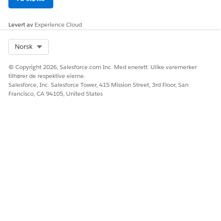
Legge til Lightning Integrasjonsutførelsesstatus på
postsiden for tvistelement
Levert av
Experience Cloud
Vis sakseiere i tvister utførelsesstatusen til
integrasjonsoppkall. Disse oppkallene legges til i
Select Org
Norsk
fasebehandling for å starte tilbakestilling og se gjennom
andre presentasjon.
© Copyright 2026, Salesforce.com Inc. Med enerett. Ulike varemerker
tilhører de respektive eierne.
Salesforce, Inc. Salesforce Tower, 415 Mission Street, 3rd Floor, San
Francisco, CA 94105, United States
HJALP DENNE ARTIKKELEN MED Å LØSE PROBLEMET DITT?
La oss få vite det slik at vi kan forbedre!
Ja
Nei