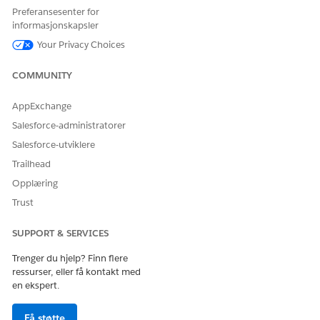
Preferansesenter for
tilordne Salesforce-poststatusene til de spesifikke
informasjonskapsler
livssyklusfasene som kreves av betalingsnettverk.
Your Privacy Choices
Legge til relaterte lister i sideoppsettet for behandling av
transaksjonstvister
COMMUNITY
Når en tvistforespørsel sendes, opprettes sak, tvist,
tvistelementer, dokumentsjekklisteelementer og
AppExchange
vurderingsposter. For å spore og overvåke tvister legger du
Salesforce-administratorer
til disse postene som relaterte lister i sideoppsettene.
Salesforce-utviklere
Legge til Lightning Saksdetaljer for å vise
Trailhead
transaksjonsdiskusjonsdata
Hvis du vil vise agentene alle dataattributtene som er
Opplæring
knyttet til en tjenesteprosessforespørsel for en sak, legger
Trust
du til komponenten Saksdetaljer Lightning på
sakspostsiden.
SUPPORT & SERVICES
Legge til Lightning Oversikt over postfaser på postsiden for
Trenger du hjelp? Finn flere
tvistelement
ressurser, eller få kontakt med
Gi sakseiere av tvister en omfattende oversikt over fasene
en ekspert.
og trinnene som skal utføres i tilbakekallings- og andre
presentasjonsprosesser.
Få støtte