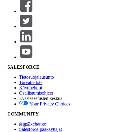
Suodatusperuste (0)
VALITSE SUODATTIMET
Lisää
Tuotealue
Ominaisuuden vaikutus
SALESFORCE
Tietosuojalausunto
Turvatiedote
Käyttöehdot
Osallistumisohjeet
Evästeasetusten keskus
Your Privacy Choices
Edition
COMMUNITY
AppExchange
English
Salesforce-pääkäyttäjät