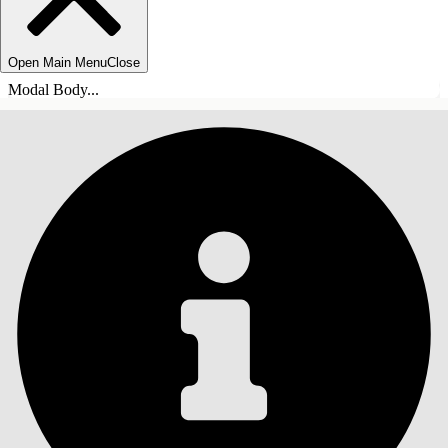
Open Main Menu
Close
Modal Body...
SISÄLLYSLUETTELO
Haku
Näytä sisällysluettelo
Sisällysluettelo