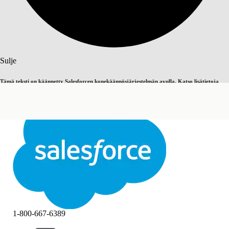
Haku
Sulje
Tämä teksti on käännetty Salesforcen konekäännösjärjestelmän avulla. Katso lisätietoja
Vaihda englantiin
Ei nyt
täältä
.
Sulje
Sulje
1-800-667-6389