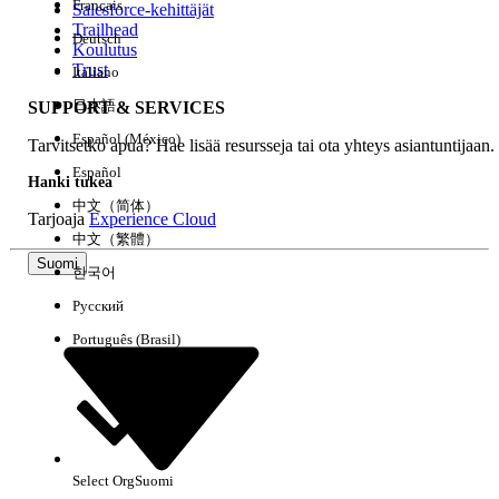
Français
Salesforce-kehittäjät
Trailhead
Deutsch
Kokemus
Koulutus
Trust
Italiano
日本語
SUPPORT & SERVICES
Español (México)
Tarvitsetko apua? Hae lisää resursseja tai ota yhteys asiantuntijaan.
Tyhjennä kaikki
Valmis
Español
Hanki tukea
中文（简体）
Tarjoaja
Experience Cloud
中文（繁體）
Suomi
한국어
Русский
Português (Brasil)
Select Org
Suomi
Ei tuloksia