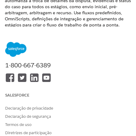
automatiza a troca de detalhes da disputa, evidências e status
do caso para todos os estágios, como envio inicial, pré-
arbitragem, arbitragem e recurso. Use fluxos predefinidos,
OmniScripts, definições de integração e gerenciamento de
estágios para criar o fluxo de trabalho de ponta a ponta.
EDIÇÕES OBRIGATÓRIAS
Disponível em: Lightning Experience
Disponível em:
Professional
,
Enterprise
e
Unlimited
1-800-667-6389
Editions
SALESFORCE
As partes dos Serviços e recursos com a marca Visa
NOTA
Declaração de privacidade
Resolve Online (VROL) são Aplicações não da SFDC e,
quando habilitadas, estão sujeitas a termos e condições
Declaração de segurança
adicionais, conforme detalhado nos Avisos e informações
Termos de uso
de licença ("NLI") aplicáveis da
Documentação de Trust e
Diretrizes de participação
Conformidade da Salesforce
.