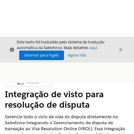
Este texto foi traduzido pelo sistema de tradução
automática da Salesforce. Mais detalhes
aqui
.
Fechar
Fecha
Fechar
Alternar para inglês
Agora não
Índice
Mostrar índice
Integração de visto para
resolução de disputa
Gerencie todo o ciclo de vida da disputa diretamente no
Salesforce integrando o Gerenciamento de disputa de
transação ao Visa Resolution Online (VROL). Essa integração