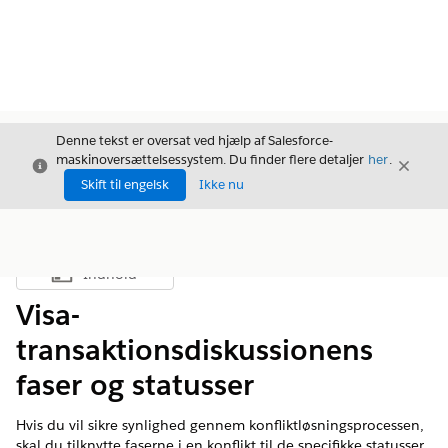
Denne tekst er oversat ved hjælp af Salesforce-
maskinoversættelsessystem. Du finder flere detaljer
her
.
Luk
Luk
Luk
Skift til engelsk
Ikke nu
Indhold
Vis indholdsfortegnelse
Visa-
transaktionsdiskussionens
faser og statusser
Hvis du vil sikre synlighed gennem konfliktløsningsprocessen,
skal du tilknytte faserne i en konflikt til de specifikke statusser,