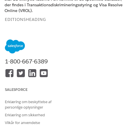
der findes i Transaktionsdiskrimineringsstyring og Visa Resolve
Online (VROL).
EDITIONSHEADING
Tilgængelig i: Lightning Experience
Tilgængelig i:
Professional
,
Enterprise
og
Unlimited
Edition
1-800-667-6389
I VROL-systemet registreres handlinger, der
BEMÆRK
foretages af en handlende, som overtagerhandlinger, og
SALESFORCE
handlinger, der foretages af kortholderens bank, registreres
som udstederhandlinger.
Erklæring om beskyttelse af
personlige oplysninger
Faser og statusser i tildelingsforløbet
Erklæring om sikkerhed
Vilkår for anvendelse
Denne tabel viser tvistfaserne og de specifikke statusser, der