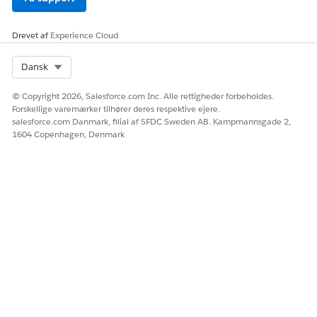
(Visa Resolve
Online).
Drevet af
Experience Cloud
Visa-sag oprettet
VROL modtager
dataene og åbner
Select Org
Dansk
en tilsvarende
sag.
© Copyright 2026, Salesforce.com Inc. Alle rettigheder forbeholdes.
Forskellige varemærker tilhører deres respektive ejere.
Visumdiskussion
VROL genererer
salesforce.com Danmark, filial af SFDC Sweden AB. Kampmannsgade 2,
oprettet
den specifikke
1604 Copenhagen, Denmark
tvistregistrering i
den oprettede
sag.
Visumdiskussion
Udstederen
indsendt af
sender formelt
udsteder
tvisteregistreringe
n til VROL til en
automatisk
beslutning.
Tildeling
Anmodning om
Overtageren
visumdiskussion
modtager en
accepteret af
advisering fra
overtager
VROL vedrørende