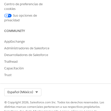
conflicto en el flujo de asignación.
Centro de preferencias de
cookies
Sus opciones de
privacidad
El estado Cerrado aparece en múltiples etapas de
NOTA
COMMUNITY
conflicto, como asignación, arbitraje y apelación. Solo
agrega este valor a su lista de selección de estado de
AppExchange
elemento de conflicto una vez. Salesforce aplica este
Administradores de Salesforce
estado único siempre que un conflicto alcanza un punto
Desarrolladores de Salesforce
de resolución final, independientemente de la etapa o el
motivo específico de cierre descrito en la tabla.
Trailhead
Capacitación
Trust
ETAPA DE
ESTADO
DESCRIPCIÓN
CONFLICTO
Envío de
Enviado
Un representante
Select Org
Español (México)
conflictos
de servicio
captura la
© Copyright 2026, Salesforce.com Inc. Todos los derechos reservados. Las
solicitud de
distintas marcas comerciales pertenecen a sus respectivos propietarios.
conflicto en