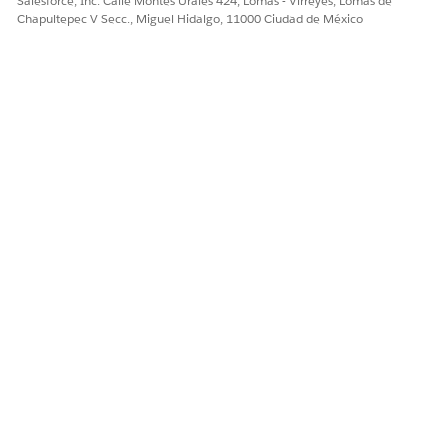
Salesforce, Inc. Calle Montes Urales 424, Lomas - Virreyes, Lomas de
Salesforce y
Chapultepec V Secc., Miguel Hidalgo, 11000 Ciudad de México
desencadena el
proceso de
creación de casos
en Visa Resolve
Online (VROL).
Caso de visado
VROL recibe los
creado
datos y abre un
caso
correspondiente.
Conflicto de
VROL genera el
visado creado
registro de
disputa específico
en el caso creado.
Disputa de visa
El emisor envía
enviada por el
formalmente el
emisor
registro de
disputa a VROL
para una decisión
automatizada.
Asignación
Solicitud de
El adquirente