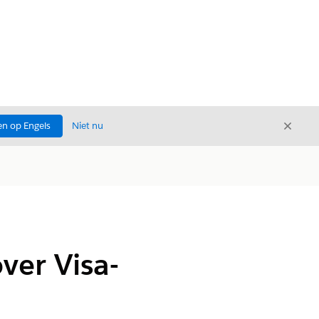
Sluite
n op Engels
Niet nu
Sluiten
ver Visa-