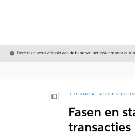
Sluiten
Deze tekst werd vertaald aan de hand van het systeem voor automa
HELP VAN SALESFORCE
DOCUM
U bent hier:
Inhoudsopgave weergeven
Fasen en st
transacties