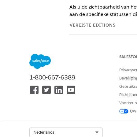
Als u de zichtbaarheid van he
aan de specifieke statussen d
VEREISTE EDITIONS
Beschikbaar in: Lightning Exper
Beschikbaar in:
Professional
,
En
SALESFO
In het VRO
OPMERKING
Privacyve
1-800-667-6389
kaarthouder als uitgeve
Beveiligin
Gebruiks
Richtlijn
Fasen en statussen in de toe
Voorkeur
Deze tabel toont de geschilfa
Uw 
toewijzingsstroom.
Select Org
Nederlands
De status 
OPMERKING