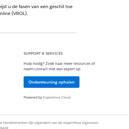
jst u de fasen van een geschil toe
nline (VROL).
SUPPORT & SERVICES
Hulp nodig? Zoek naar meer resources of
reracties en acties van de bank van de
neem contact met een expert op.
Ondersteuning ophalen
Powered by
Experience Cloud
bijhouden van een geschil in de
rse handelsmerken zijn eigendom van de respectieve eigenaren.
zing, arbitrage en beroep. U voegt
rland