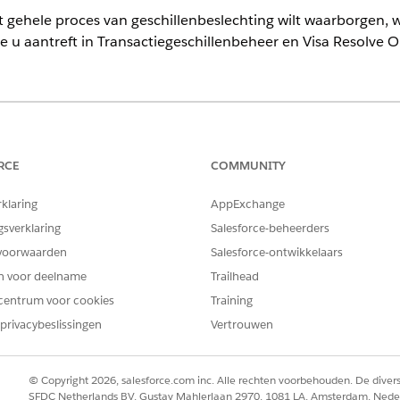
t gehele proces van geschillenbeslechting wilt waarborgen, wi
ie u aantreft in Transactiegeschillenbeheer en Visa Resolve O
ience
terprise
en
Unlimited
Edition
RCE
COMMUNITY
L-systeem worden acties van een handelaar geregistreerd als acqui
rklaring
AppExchange
rsacties.
gsverklaring
Salesforce-beheerders
voorwaarden
Salesforce-ontwikkelaars
en voor deelname
Trailhead
wijzingsstroom
centrum voor cookies
Training
sen en de specifieke statussen die worden gebruikt voor het 
privacybeslissingen
Vertrouwen
© Copyright 2026, salesforce.com inc. Alle rechten voorbehouden. De dive
Gesloten wordt weergegeven in meerdere geschilfasen, zoals toewij
SFDC Netherlands BV, Gustav Mahlerlaan 2970, 1081 LA, Amsterdam, Nede