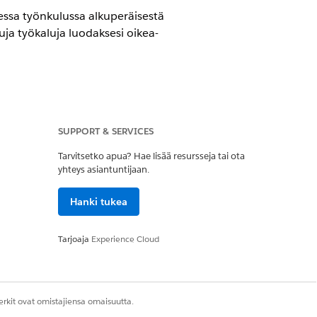
sessa työnkulussa alkuperäisestä
tuja työkaluja luodaksesi oikea-
SUPPORT & SERVICES
Tarvitsetko apua? Hae lisää resursseja tai ota
yhteys asiantuntijaan.
Tapaus luodaan sitten Salesforcessa.
Hanki tukea
ä työkohdetta ja suorittaa työn loppuun.
Tarjoaja
Experience Cloud
sivulle. Riidan omistaja voi käsitellä
rkit ovat omistajiensa omaisuutta.