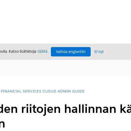
lla. Katso lisätietoja
täältä
.
Vaihda englantiin
Ei nyt
FINANCIAL SERVICES CLOUD ADMIN GUIDE
den riitojen hallinnan k
n