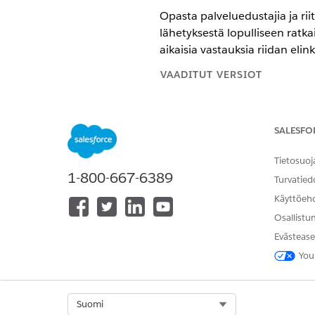
Opasta palveluedustajia ja ri
lähetyksestä lopulliseen ratka
aikaisia vastauksia riidan eli
VAADITUT VERSIOT
Käytettävissä: Lightning Experi
SALESFO
Käytettävissä:
Professional Edit
Tietosuoj
Transaktion riidan pyynnön 
1-800-667-6389
Palveluagenttisi voivat siepat
Turvatied
Käyttöeh
Riidan hyväksymissähköpostin
Kun riidanpyyntö lähetetään, 
Osallistu
Evästease
Riidan kohteen sulkemissähk
Kun riidanalaisen transaktion
You
työkohdetta ja suorittaa työ
Select Org
Suomi