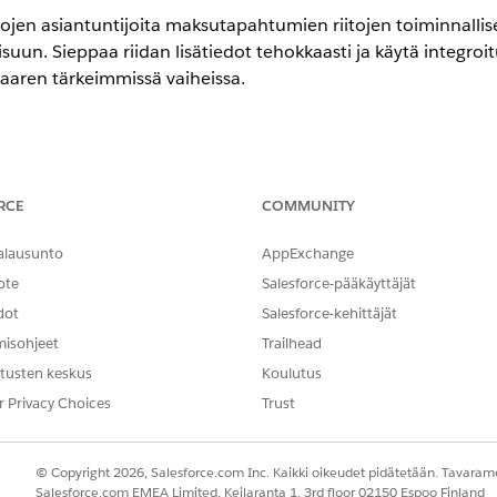
itojen asiantuntijoita maksutapahtumien riitojen toiminnalli
isuun. Sieppaa riidan lisätiedot tehokkaasti ja käytä integroi
nkaaren tärkeimmissä vaiheissa.
encessa
RCE
COMMUNITY
ion
-,
Enterprise Edition
- ja
Unlimited Edition
-versioissa
alausunto
AppExchange
lähettäminen
a ja lähettää transaktioiden ristiriitapyyntöjä Omniscriptin kautta. 
ote
Salesforce-pääkäyttäjät
dot
Salesforce-kehittäjät
 kirjoittaminen ja lähettäminen
työkohde luodaan riidan tietuesivulle. Riidan omistaja voi käsitell
misohjeet
Trailhead
tusten keskus
Koulutus
öpostin kirjoittaminen ja lähettäminen
 tilaksi muutetaan Ratkaistu, työkohde luodaan riidan kohteen tietue
r Privacy Choices
Trust
n loppuun.
© Copyright 2026, Salesforce.com Inc. Kaikki oikeudet pidätetään. Tavarame
Salesforce.com EMEA Limited, Keilaranta 1, 3rd floor 02150 Espoo Finland