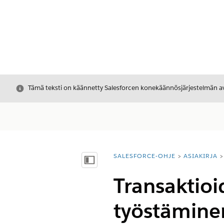
Sulje
Tämä teksti on käännetty Salesforcen konekäännösjärjestelmän avu
SALESFORCE-OHJE
ASIAKIRJA
Olet tässä:
Näytä sisällysluettelo
Transaktioi
työstämine