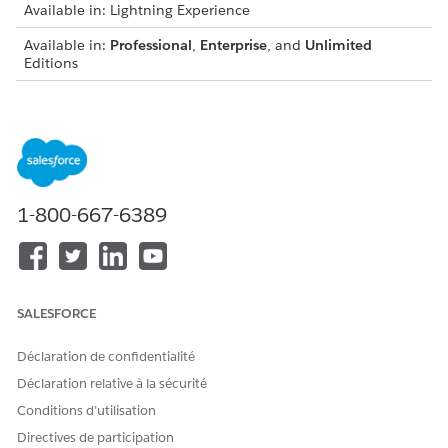
Available in: Lightning Experience
Available in:
Professional
,
Enterprise
, and
Unlimited
Editions
From Setup, enter
in the Quick Find
Account Settings
box, and then select
Account Settings
.
Select Allow users to relate a contact to multiple accounts.
1-800-667-6389
CET ARTICLE A-T-IL RÉSOLU VOTRE PROBLÈME ?
Dites-nous ce que nous pouvons améliorer !
Oui
Non
SALESFORCE
Déclaration de confidentialité
Déclaration relative à la sécurité
Conditions d’utilisation
Directives de participation