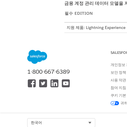
금융 계정 관리 데이터 모델을 
필수 EDITION
지원 제품: Lightning Experience
지원 제품:
Professional
,
Enterpri
설정에서 빠른 찾기 상자에
계정
SALESFO
사용자가 연락처를 여러 계정에
개인정보
1-800-667-6389
보안 정책
이 기사를 통해 문제를 해결했습니까
사용 약관
개선을 위한 의견을 보내주세요.
참여 지침
쿠키 기본
귀하
Select Org
한국어