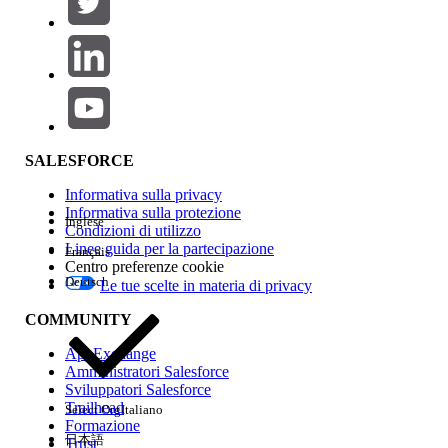
Aggiungi
Area prodotti
Impatto della funzione
SALESFORCE
Informativa sulla privacy
Informativa sulla protezione
Inglese
Condizioni di utilizzo
Linee guida per la partecipazione
Français
Centro preferenze cookie
Deutsch
Le tue scelte in materia di privacy
Edition
COMMUNITY
AppExchange
Amministratori Salesforce
Sviluppatori Salesforce
Trailhead
Select Org
Italiano
Esperienza
Formazione
日本語
Trust