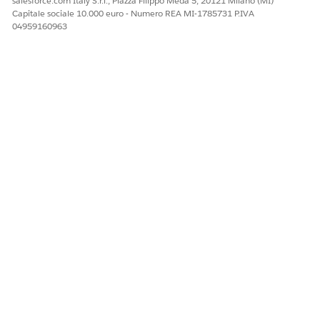
salesforce.com Italy S.r.l., Piazza Filippo Meda 5, 20121 Milano (MI)
Capitale sociale 10.000 euro - Numero REA MI-1785731 P.IVA
04959160963