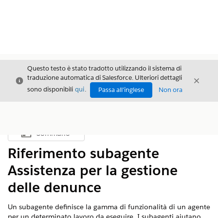
Questo testo è stato tradotto utilizzando il sistema di
traduzione automatica di Salesforce. Ulteriori dettagli
Chiudi
Chiud
Chiudi
sono disponibili
qui
.
Passa all'inglese
Non ora
Sommario
Mostra sommario
Riferimento subagente
Assistenza per la gestione
delle denunce
Un subagente definisce la gamma di funzionalità di un agente
per un determinato lavoro da eseguire. I subagenti aiutano