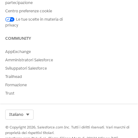
possono anche generare note di risoluzione dei reclami
partecipazione
pronte per il controllo, aggiornare i record dei reclami e
Centro preferenze cookie
creare bozze di risposte dei clienti.
Le tue scelte in materia di
privacy
COMMUNITY
QUESTO ARTICOLO HA RISOLTO IL PROBLEMA?
Facci sapere, così possiamo migliorare!
AppExchange
Amministratori Salesforce
Sì
No
Sviluppatori Salesforce
Trailhead
Formazione
Trust
Select Org
Italiano
© Copyright 2026, Salesforce.com Inc. Tutti i diritti riservati. Vari marchi di
proprietà dei rispettivi titolari.