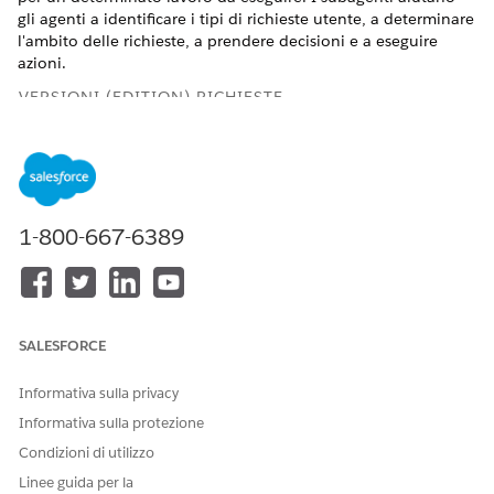
gli agenti a identificare i tipi di richieste utente, a determinare
l'ambito delle richieste, a prendere decisioni e a eseguire
azioni.
VERSIONI (EDITION) RICHIESTE
Disponibile nelle versioni: Lightning Experience
Disponibile in: versioni
Professional
Edition,
Enterprise
Edition e
Unlimited
Edition con licenza aggiuntiva
Agentforce per Financial Services o inclusa nella versione
1-800-667-6389
Agentforce 1 Financial Services Edition. Richiede che ogni
utente disponga del componente aggiuntivo Agentforce
per Financial Services per accedere all'azione.
Subagente: Gestione dei reclami
SALESFORCE
Gli addetti alla gestione dei reclami possono utilizzare il
subagente Gestione reclami per gestire l'intero ciclo di vita
Informativa sulla privacy
del reclamo di un cliente, dall'indagine alla risoluzione.
Informativa sulla protezione
L'agente aiuta gli addetti all'analisi dei dettagli dei reclami
correnti e alla ricerca di reclami storici simili per
Condizioni di utilizzo
identificare strategie di risoluzione collaudate. Gli handler
Linee guida per la