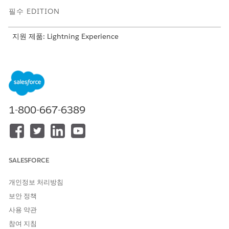
필수 EDITION
지원 제품: Lightning Experience
지원 제품: Agentforce for Financial Services 추가 기능 라이센
스가 있는
Professional
,
Enterprise
및
Unlimited
Edition 또는
Agentforce 1 Financial Services Edition에 포함되어 있습니다.
각 사용자에게 Agentforce for Financial Services 추가 기능이
있어야만 작업에 액세스할 수 있습니다.
1-800-667-6389
하위 에이전트: 컴플레인 처리
컴플레인 처리 담당자는 컴플레인 처리 하위 에이전트를 사용하
여 조사에서 해결까지 고객 컴플레인의 전체 수명 주기를 관리
할 수 있습니다. 이 에이전트는 처리자가 현재 컴플레인 세부 사
항을 분석하고 유사한 내역 컴플레인을 검색하여 입증된 해결
SALESFORCE
전략을 식별하는 데 도움을 줍니다. 처리자는 감사 준비 컴플레
인 해결 노트를 생성하고 컴플레인 레코드를 업데이트하거나 고
개인정보 처리방침
객 응답 초안을 작성할 수도 있습니다.
보안 정책
사용 약관
참여 지침