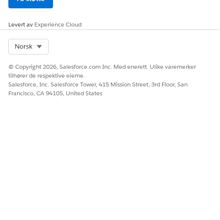
klager som
organisasjon
samsvarer
en. Filtrer
med
eventuelt
Levert av
Experience Cloud
betydningen
resultater
etter
av
Select Org
Norsk
klageresultat
problemet
, som Løst,
som
© Copyright 2026, Salesforce.com Inc. Med enerett. Ulike varemerker
Sendt eller
rapporteres.
tilhører de respektive eierne.
Pågår.
Flyten kaller
Salesforce, Inc. Salesforce Tower, 415 Mission Street, 3rd Floor, San
opp den
Francisco, CA 94105, United States
kallbare
handlingen
findSimilarC
omplaints,
som spør
søkeindekse
n og
returnerer
samsvarende
historiske
klager.
Resultatene
inkluderer