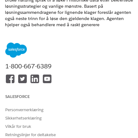
bruke naturlig språk til å søke i historiske data etter bekreftede
løsningsstrategier og vanlige mønstre. Basert på
løsningssammendragene for lignende klager foreslår agenten
også neste trinn for å løse den gjeldende klagen. Agenten
hjelper også behandlere med å raskt generere
revisjonsklargjøringsnotater, oppdatere klageposter og lage
kundekommunikasjon som bruker lovpålagte fraskrivelser
riktig.
NØDVENDIGE UTGAVER
1-800-667-6389
Tilgjengelig i Lightning Experience
Tilgjengelig i
Professional
,
Enterprise
og
Unlimited
Edition
med tilleggslisensen Agentforce for Financial Services eller
inkludert i Agentforce 1 Financial Services Edition. Krever at
hver bruker har tillegget Agentforce for Financial Services
SALESFORCE
for å få tilgang til handlingen.
Personvernerklæring
Sikkerhetserklæring
Vilkår for bruk
Retningslinjer for deltakelse
MERK