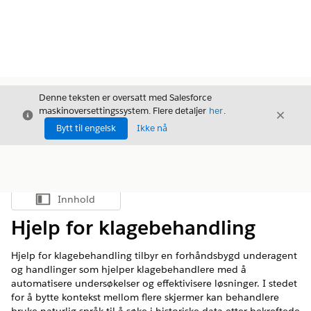
Denne teksten er oversatt med Salesforce
maskinoversettingssystem. Flere detaljer
her
.
Avslutt
Avslut
Avslutt
Bytt til engelsk
Ikke nå
Innhold
Vis innholdsfortegnelse
Hjelp for klagebehandling
Hjelp for klagebehandling tilbyr en forhåndsbygd underagent
og handlinger som hjelper klagebehandlere med å
automatisere undersøkelser og effektivisere løsninger. I stedet
for å bytte kontekst mellom flere skjermer kan behandlere