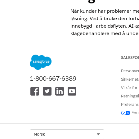
Når kunder har problemer med f
løsning. Ved å bruke den forh
innebygd i arbeidsflyten. AI-a
klagebehandlere med å undersø
NØDVENDIGE UTGAVER
SALESFO
Tilgjengelig i Lightning Experie
Tilgjengelig i
Professional
,
Enter
Personve
Agentforce 1 Financial Services E
1-800-667-6389
Sikkerhet
Vilkår for
NØDVENDIG BRUKERTILLATELS
Retningsli
For å konfigurere underagentene
Preferans
For å bruke Agentforce:
You
Select Org
Norsk