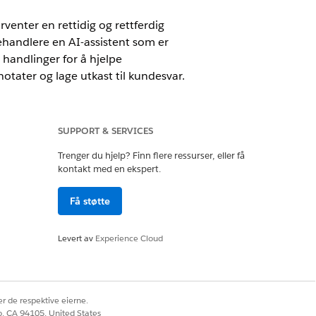
venter en rettidig og rettferdig
ehandlere en AI-assistent som er
 handlinger for å hjelpe
otater og lage utkast til kundesvar.
SUPPORT & SERVICES
Trenger du hjelp? Finn flere ressurser, eller få
cial Services eller inkludert i
kontakt med en ekspert.
ervices for å få tilgang til handlingen.
Få støtte
delse ELLER FSC-tjeneste
Levert av
Experience Cloud
r de respektive eierne.
nter
co, CA 94105, United States