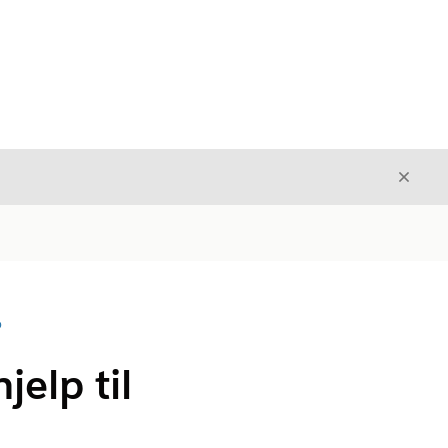
Avslut
Avslutt
D
elp til