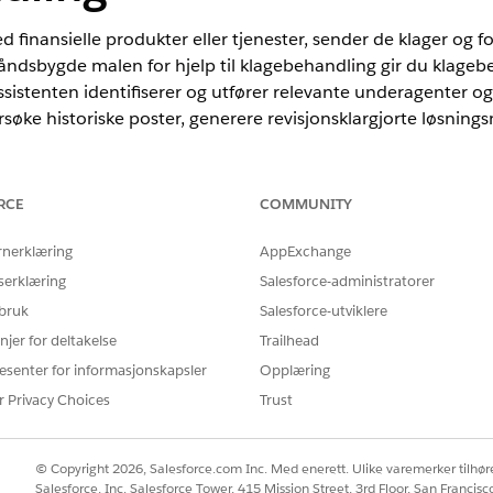
inansielle produkter eller tjenester, sender de klager og for
åndsbygde malen for hjelp til klagebehandling gir du klageb
ssistenten identifiserer og utfører relevante underagenter og
ke historiske poster, generere revisjonsklargjorte løsningsn
RCE
COMMUNITY
nce
prise
og
Unlimited
Edition med tilleggslisensen Agentforce for Finan
rnerklæring
AppExchange
dition. Krever at hver bruker har tillegget Agentforce for Financial S
serklæring
Salesforce-administratorer
 bruk
Salesforce-utviklere
E
njer for deltakelse
Trailhead
 for hjelp for klagebehandling:
Financial Services Cloud-utvi
esenter for informasjonskapsler
Opplæring
r Privacy Choices
Trust
Behandle AI-agenter
OG
© Copyright 2026, Salesforce.com Inc. Med enerett. Ulike varemerker tilhøre
Behandle Agentforce age
Salesforce, Inc. Salesforce Tower, 415 Mission Street, 3rd Floor, San Francis