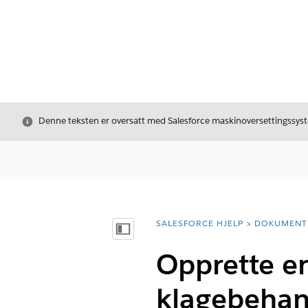
Avslutt
Denne teksten er oversatt med Salesforce maskinoversettingssyste
SALESFORCE HJELP
DOKUMENT
Du er her:
Vis innholdsfortegnelse
Opprette en
klagebehan